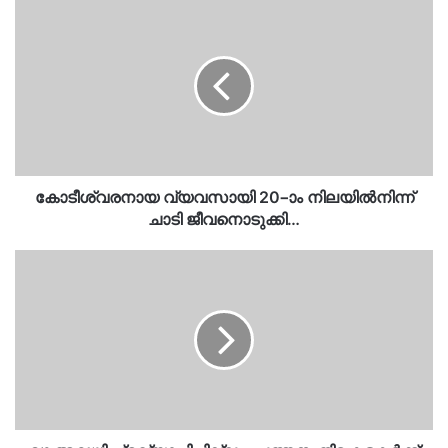
കോടീശ്വരനായ
വ്യവസായി
20–ാം
നിലയിൽനിന്ന്
ചാടി
ജീവനൊടുക്കി…
കോടീശ്വരനായ വ്യവസായി 20–ാം നിലയിൽനിന്ന്
ചാടി ജീവനൊടുക്കി…
മഴ
അവധി
പ്രഖ്യാപിച്ചില്ല….പത്തനംതിട്ട
കളക്ടർക്ക്
അസഭ്യവര്‍ഷവും
ആത്മഹത്യാ
ഭീഷണിയും….