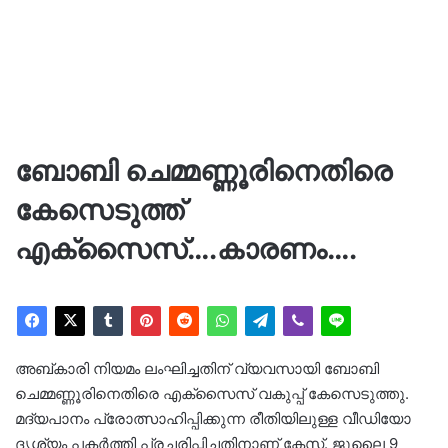
ബോബി ചെമ്മണ്ണൂരിനെതിരെ
കേസെടുത്ത്
എക്‌സൈസ്….കാരണം….
അബ്കാരി നിയമം ലംഘിച്ചതിന് വ്യവസായി ബോബി
ചെമ്മണ്ണൂരിനെതിരെ എക്‌സൈസ് വകുപ്പ് കേസെടുത്തു.
മദ്യപാനം പ്രോത്സാഹിപ്പിക്കുന്ന രീതിയിലുള്ള വീഡിയോ
ദൃശ്യം പകര്‍ത്തി പ്രചരിപ്പിച്ചതിനാണ് കേസ്. ജൂലൈ 9