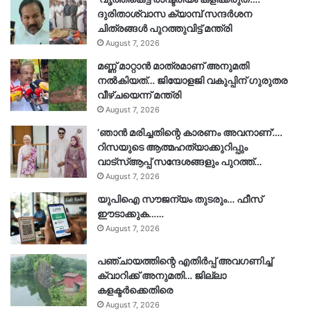
ദുരിതാശ്വാസ ക്യാമ്പ് സന്ദർശന
ചിത്രങ്ങൾ പുറത്തുവിട്ട് മന്ത്രി
August 7, 2026
മണ്ണ് മാറ്റാൻ മാത്രമാണ് അനുമതി
നൽകിയത്… ജിയോളജി വകുപ്പിന് ഗുരുതര
വീഴ്ചയെന്ന് മന്ത്രി
August 7, 2026
‘ഞാൻ മരിച്ചതിന്റെ കാരണം അവനാണ്’….
റിസയുടെ ആത്മഹത്യാക്കുറിപ്പും
വാട്‌സ്ആപ്പ് സന്ദേശങ്ങളും പുറത്ത്…
August 7, 2026
യുപിഐ സൗജന്യം തുടരും… ഫീസ്
ഈടാക്കുക……
August 7, 2026
പഞ്ചായത്തിന്റെ എതിർപ്പ് അവഗണിച്ച്
ക്വാറിക്ക് അനുമതി… ജില്ലാ
കളക്ടർക്കെതിരെ
August 7, 2026