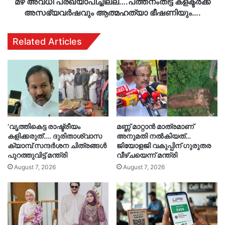
മഴ അവധി പ്രഖ്യാപിച്ചില്ല….പത്തനംതിട്ട കളക്ടർക്ക്
അസഭ്യവര്‍ഷവും ആത്മഹത്യാ ഭീഷണിയും….
Related Articles
‘വൃത്തികെട്ട രാഷ്ട്രീയം
മണ്ണ് മാറ്റാൻ മാത്രമാണ്
കളിക്കരുത്’…. ദുരിതാശ്വാസ
അനുമതി നൽകിയത്…
ക്യാമ്പ് സന്ദർശന ചിത്രങ്ങൾ
ജിയോളജി വകുപ്പിന് ഗുരുതര
പുറത്തുവിട്ട് മന്ത്രി
വീഴ്ചയെന്ന് മന്ത്രി
August 7, 2026
August 7, 2026