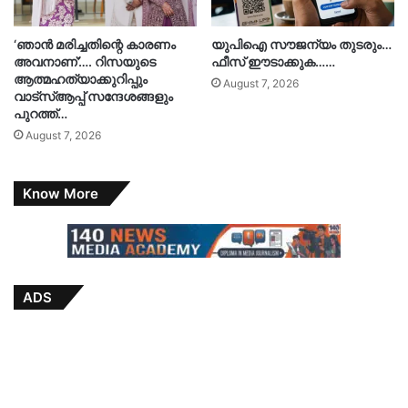
‘ഞാൻ മരിച്ചതിന്റെ കാരണം
യുപിഐ സൗജന്യം തുടരും…
അവനാണ്’…. റിസയുടെ
ഫീസ് ഈടാക്കുക……
ആത്മഹത്യാക്കുറിപ്പും
August 7, 2026
വാട്‌സ്ആപ്പ് സന്ദേശങ്ങളും
പുറത്ത്…
August 7, 2026
Know More
ADS