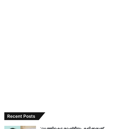
Recent Posts
‘വൃത്തികെട്ട രാഷ്ട്രീയം കളിക്കരുത്’….