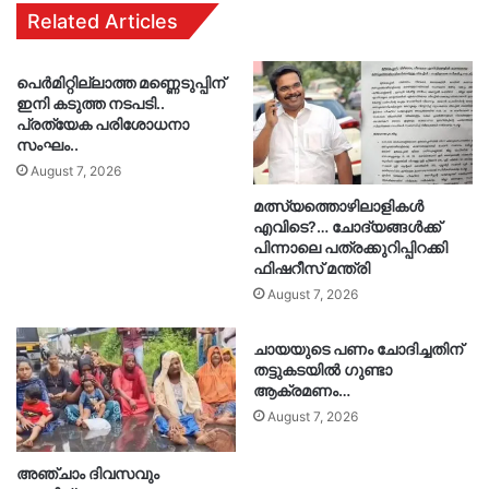
Related Articles
പെർമിറ്റില്ലാത്ത മണ്ണെടുപ്പിന്
ഇനി കടുത്ത നടപടി..
പ്രത്യേക പരിശോധനാ
സംഘം..
August 7, 2026
മത്സ്യത്തൊഴിലാളികൾ
എവിടെ?… ചോദ്യങ്ങൾക്ക്
പിന്നാലെ പത്രക്കുറിപ്പിറക്കി
ഫിഷറീസ് മന്ത്രി
August 7, 2026
ചായയുടെ പണം ചോദിച്ചതിന്
തട്ടുകടയിൽ ഗുണ്ടാ
ആക്രമണം…
August 7, 2026
അഞ്ചാം ദിവസവും