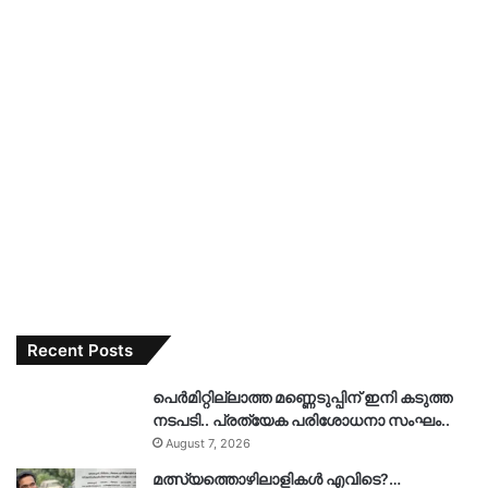
Recent Posts
പെർമിറ്റില്ലാത്ത മണ്ണെടുപ്പിന് ഇനി കടുത്ത
നടപടി.. പ്രത്യേക പരിശോധനാ സംഘം..
August 7, 2026
മത്സ്യത്തൊഴിലാളികൾ എവിടെ?…