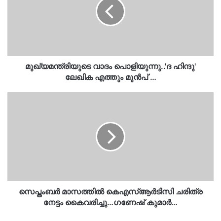
ഹിന്ദു'
ലേഖിക
എത്തും
മുൻപ്
…
മുഖ്യമന്ത്രിയുടെ വാദം പൊളിയുന്നു..'ദ ഹിന്ദു'
ലേഖിക എത്തും മുൻപ് …
സെപ്തംബർ
മാസത്തിൽ
കെഎസ്ആർടിസി
ചരിത്ര
നേട്ടം
കൈവരിച്ചു…
ഗണേഷ്
കുമാർ…
സെപ്തംബർ മാസത്തിൽ കെഎസ്ആർടിസി ചരിത്ര
നേട്ടം കൈവരിച്ചു…ഗണേഷ് കുമാർ…