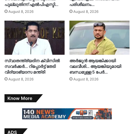
പുല്ലുതിന്ന് എൽപിഎസ്ടി…
പരിശീലനം…
August 8, 2026
August 8, 2026
സ്വാതന്ത്ര്യദിന ക്വിസിൽ
അർജുൻ ആയങ്കിക്കായി
സവർക്കർ… റിപ്പോർട്ട് തേടി
വലവീശി… ആയങ്കിയുമായി
വിദ്യാഭ്യാസ മന്ത്രി
ബന്ധമുള്ള 5 പേർ…
August 8, 2026
August 8, 2026
Know More
ADS