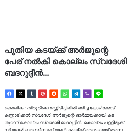
പുതിയ കടയ്ക്ക് അർജുന്റെ
പേര് നൽകി കൊല്ലം സ്വദേശി
ബദറുദ്ദീൻ…
കൊല്ലം : ഷിരൂരിലെ മണ്ണിടിച്ചിലിൽ മരിച്ച കോഴിക്കോട്
കണ്ണാടിക്കൽ സ്വദേശി അർജുന്റെ ഓർമ്മയ്ക്കായി കട
തുറന്ന് കൊല്ലം സ്വദേശി ബദറുദ്ദീൻ. കൊല്ലം പള്ളിമുക്ക്
സ്വദേശി ബദറുദ്ദീനാണ് തന്റെ കടയ്ക്ക് തൊട്ടടുത്ത് തന്നെ