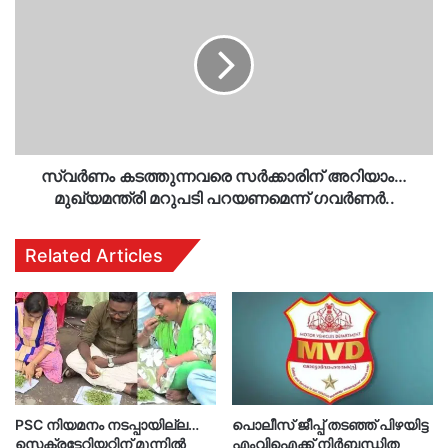
കടത്തുന്നവരെ
സർക്കാരിന്
അറിയാം…
മുഖ്യമന്ത്രി
മറുപടി
പറയണമെന്ന്
ഗവർണർ..
സ്വർണം കടത്തുന്നവരെ സർക്കാരിന് അറിയാം…
മുഖ്യമന്ത്രി മറുപടി പറയണമെന്ന് ഗവർണർ..
Related Articles
PSC നിയമനം നടപ്പായില്ല…
പൊലീസ് ജീപ്പ് തടഞ്ഞ് പിഴയിട്ട
സെക്രട്ടേറിയറ്റിന് മുന്നിൽ
എംവിഐക്ക് നിർബന്ധിത