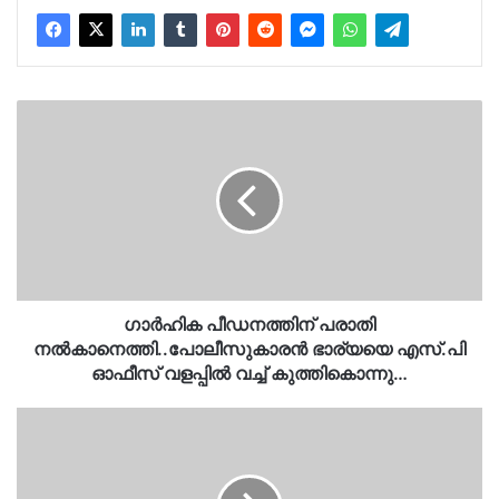
ഗാർഹിക
പീഡനത്തിന്
പരാതി
നൽകാനെത്തി..പോലീസുകാരൻ
ഭാര്യയെ
എസ്.പി
ഓഫീസ്
വളപ്പില്‍
വച്ച്
കുത്തികൊന്നു…
ഗാർഹിക പീഡനത്തിന് പരാതി
നൽകാനെത്തി..പോലീസുകാരൻ ഭാര്യയെ എസ്.പി
ഓഫീസ് വളപ്പില്‍ വച്ച് കുത്തികൊന്നു…
പൊതുജനങ്ങളോടുള്ള
പെരുമാറ്റം
മാറ്റണം..മേയര്‍
സ്ഥാനത്ത്