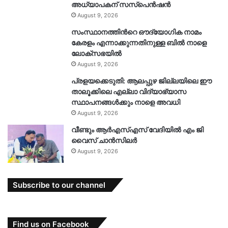
അധ്യാപകന് സസ്‌പെൻഷൻ
August 9, 2026
സംസ്ഥാനത്തിൻറെ ഔദ്യോഗിക നാമം
കേരളം എന്നാക്കുന്നതിനുള്ള ബിൽ നാളെ
ലോക്സഭയിൽ
August 9, 2026
പ്രളയക്കെടുതി: ആലപ്പുഴ ജില്ലയിലെ ഈ
താലൂക്കിലെ എല്ലാ വിദ്യാഭ്യാസ
സ്ഥാപനങ്ങൾക്കും നാളെ അവധി
August 9, 2026
വീണ്ടും ആർഎസ്എസ് വേദിയിൽ എം ജി
വൈസ് ചാൻസിലർ
August 9, 2026
Subscribe to our channel
Find us on Facebook