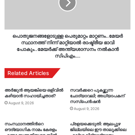
നിന്ന്
മാറ്റിയാല്‍
രാഷ്ട്രീയ
ഭാവി
പോകും..മേയർക്ക്
അന്ത്യശാസനം
പൊതുജനങ്ങളോടുള്ള പെരുമാറ്റം മാറ്റണം..മേയര്‍
നൽകാന്‍
സ്ഥാനത്ത് നിന്ന് മാറ്റിയാല്‍ രാഷ്ട്രീയ ഭാവി
സിപിഎം….
പോകും..മേയർക്ക് അന്ത്യശാസനം നൽകാന്‍
സിപിഎം….
Related Articles
അർജുൻ ആയങ്കിയെ ഒളിവിൽ
സവർക്കറെ പുകഴ്ത്തുന്ന
കഴിയാൻ സഹായിച്ചതാര്?
ചോദ്യാവലി; അധ്യാപകന്
സസ്‌പെൻഷൻ
August 9, 2026
August 9, 2026
സംസ്ഥാനത്തിൻറെ
പ്രളയക്കെടുതി: ആലപ്പുഴ
ഔദ്യോഗിക നാമം കേരളം
ജില്ലയിലെ ഈ താലൂക്കിലെ