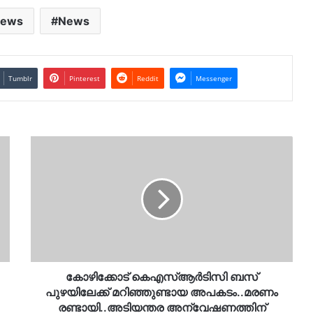
News
News
Tumblr
Pinterest
Reddit
Messenger
കോഴിക്കോട്
കെഎസ്ആര്‍ടിസി
ബസ്
പുഴയിലേക്ക്
മറിഞ്ഞുണ്ടായ
അപകടം..മരണം
രണ്ടായി..അടിയന്തര
അന്വേഷണത്തിന്
നിര്‍ദേശം…
കോഴിക്കോട് കെഎസ്ആര്‍ടിസി ബസ്
പുഴയിലേക്ക് മറിഞ്ഞുണ്ടായ അപകടം..മരണം
രണ്ടായി..അടിയന്തര അന്വേഷണത്തിന്