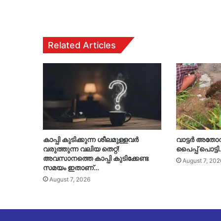
Related Articles
കാപ്പി കുടിക്കുന്ന ശീലമുള്ളവർ
വാട്ടർ അതോറ
വരുത്തുന്ന വലിയ തെറ്റ്!
പൈപ്പ് പൊട്ട
അവസാനത്തെ കാപ്പി കുടിക്കേണ്ട
August 7, 202
സമയം ഇതാണ്…
August 7, 2026