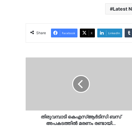
Latest 
Share
Facebook
X
LinkedIn
തിരുവമ്പാടി
കെഎസ്ആർടിസി
ബസ്
അപകടത്തിൽ
മരണം
രണ്ടായി…
തിരുവമ്പാടി കെഎസ്ആർടിസി ബസ്
അപകടത്തിൽ മരണം രണ്ടായി…