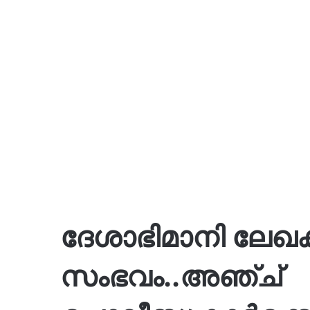
ദേശാഭിമാനി ലേഖകന
സംഭവം..അഞ്ച്