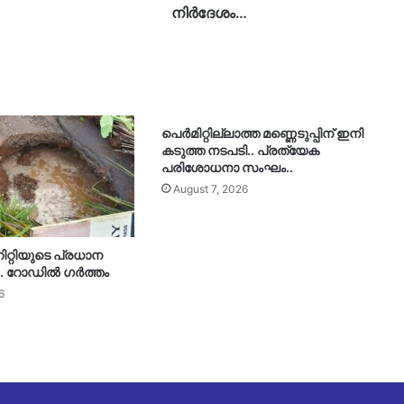
നിര്‍ദേശം…
പെർമിറ്റില്ലാത്ത മണ്ണെടുപ്പിന് ഇനി
കടുത്ത നടപടി.. പ്രത്യേക
പരിശോധനാ സംഘം..
August 7, 2026
ിറ്റിയുടെ പ്രധാന
ി.. റോഡിൽ ഗർത്തം
6