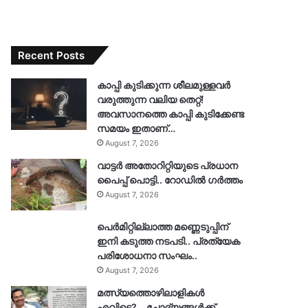
Recent Posts
കാപ്പി കുടിക്കുന്ന ശീലമുള്ളവർ
വരുത്തുന്ന വലിയ തെറ്റ്!
അവസാനത്തെ കാപ്പി കുടിക്കേണ്ട
സമയം ഇതാണ്…
August 7, 2026
വാട്ടർ അതോറിറ്റിയുടെ പ്രധാന
പൈപ്പ് പൊട്ടി.. റോഡിൽ ഗർത്തം
August 7, 2026
പെർമിറ്റില്ലാത്ത മണ്ണെടുപ്പിന്
ഇനി കടുത്ത നടപടി.. പ്രത്യേക
പരിശോധനാ സംഘം..
August 7, 2026
മത്സ്യത്തൊഴിലാളികൾ
എവിടെ?… ചോദ്യങ്ങൾക്ക്