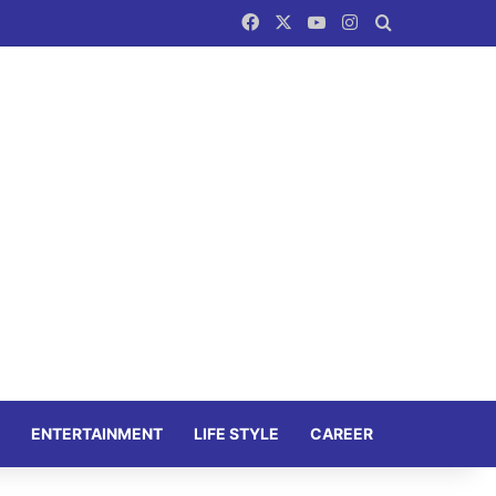
Facebook
X
YouTube
Instagram
Search for
ENTERTAINMENT
LIFE STYLE
CAREER