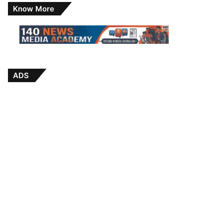
Know More
ADS