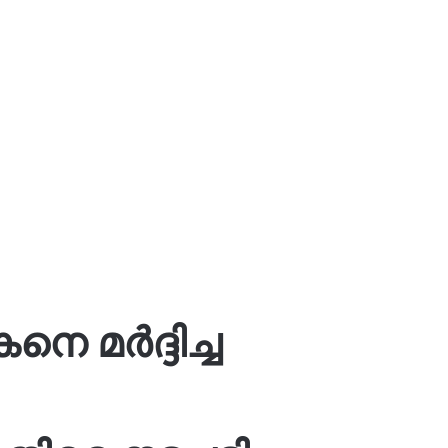
െ മർദ്ദിച്ച