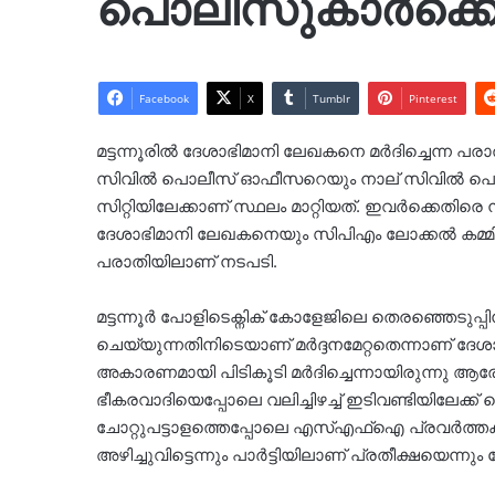
പൊലീസുകാർക്കെ
Facebook
X
Tumblr
Pinterest
മട്ടന്നൂരിൽ ദേശാഭിമാനി ലേഖകനെ മർദിച്ചെന്ന 
സിവിൽ പൊലീസ് ഓഫീസറെയും നാല് സിവിൽ പൊലീ
സിറ്റിയിലേക്കാണ് സ്ഥലം മാറ്റിയത്. ഇവർക്കെതിര
ദേശാഭിമാനി ലേഖകനെയും സിപിഎം ലോക്കൽ കമ്മിറ്
പരാതിയിലാണ് നടപടി.
മട്ടന്നൂർ പോളിടെക്നിക് കോളേജിലെ തെരഞ്ഞെടുപ്പി
ചെയ്യുന്നതിനിടെയാണ് മർദ്ദനമേറ്റതെന്നാണ് ദ
അകാരണമായി പിടികൂടി മർദിച്ചെന്നായിരുന്നു ആരോ
ഭീകരവാദിയെപ്പോലെ വലിച്ചിഴച്ച് ഇടിവണ്ടിയിലേക്ക്
ചോറ്റുപട്ടാളത്തെപ്പോലെ എസ്എഫ്ഐ പ്രവർത്തക
അഴിച്ചുവിട്ടെന്നും പാർട്ടിയിലാണ് പ്രതീക്ഷയെന്നു