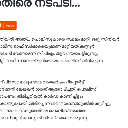
തിരെ നടപടി…
Reddit
പരാതിയിൽ അഞ്ച് പൊലീസുകാരെ സ്ഥലം മാറ്റി. ഒരു സീനിയർ
സ് ഓഫീസർമാരെയുമാണ് മാറ്റിയത്.കണ്ണൂർ
െ നടപടി വേണമെന്ന് സിപിഎം ആവശ്യപെട്ടിരുന്നു.
റി ഓഫീസ് സെക്രട്ടറിയെയും പൊലീസ് മർദിച്ചെന്ന
ന് പിന്നാലെയുണ്ടായ സംഘർഷം റിപ്പോർട്ട്
േശാഭിമാനി ലേഖകൻ ശരത് ആരോപിച്ചത്. പൊലീസ്
പണം. തിരിച്ചറിയൽ കാർഡ് കാണിച്ചിട്ടും
 കൊണ്ടുപോയി മർദിച്ചെന്ന് ശരത് ഫേസ്ബുക്കിൽ കുറിച്ചു.
ർക്കും തനിക്കുമെതിരെ പൊലീസ് അക്രമം
ം ഫേസ്ബുക് പോസ്റ്റിൽ വ്യക്തമാക്കിയിരുന്നു.