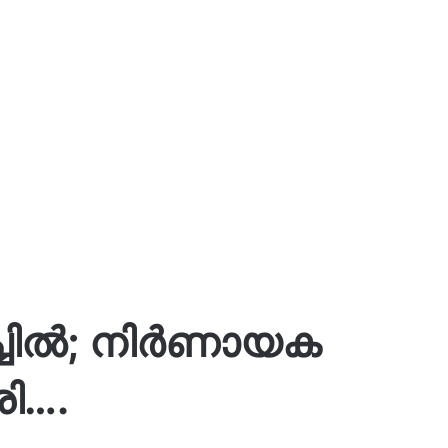
ച്ചിൽ; നിർണായക
രി….