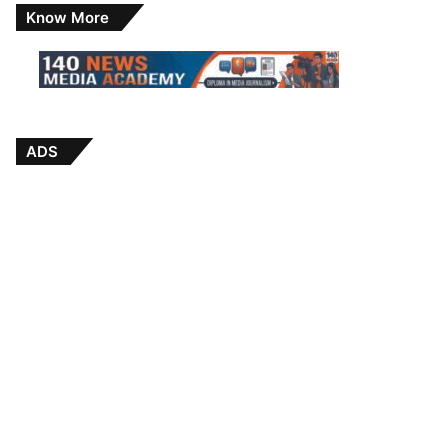
Know More
ADS