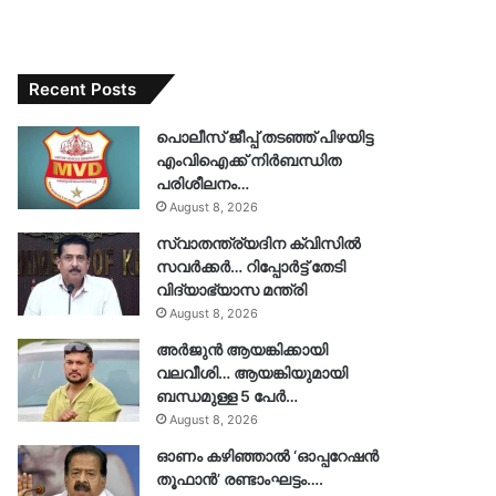
Recent Posts
പൊലീസ് ജീപ്പ് തടഞ്ഞ് പിഴയിട്ട
എംവിഐക്ക് നിർബന്ധിത
പരിശീലനം…
August 8, 2026
സ്വാതന്ത്ര്യദിന ക്വിസിൽ
സവർക്കർ… റിപ്പോർട്ട് തേടി
വിദ്യാഭ്യാസ മന്ത്രി
August 8, 2026
അർജുൻ ആയങ്കിക്കായി
വലവീശി… ആയങ്കിയുമായി
ബന്ധമുള്ള 5 പേർ…
August 8, 2026
ഓണം കഴിഞ്ഞാൽ ‘ഓപ്പറേഷൻ
തൂഫാൻ’ രണ്ടാംഘട്ടം….