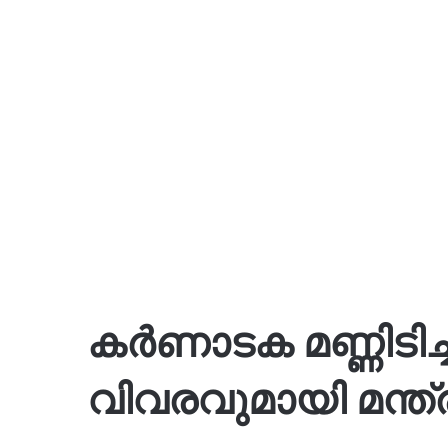
കർണാടക മണ്ണിടി
വിവരവുമായി മന്ത്