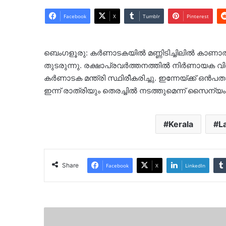
Facebook
X
Tumblr
Pinterest
ബെംഗളൂരു: കർണാടകയിൽ മണ്ണിടിച്ചിലിൽ കാണാത
തുടരുന്നു. രക്ഷാപ്രവർത്തനത്തിൽ നിർണായക വിവരം 
കര്‍ണാടക മന്ത്രി സ്ഥിരീകരിച്ചു. ഇന്നേയ്ക്ക് ഒൻപത
ഇന്ന് രാത്രിയും തെരച്ചിൽ നടത്തുമെന്ന് സൈന്യം അറി
Kerala
L
Share
Facebook
X
LinkedIn
ഏറ്റവും
ശക്തമായ