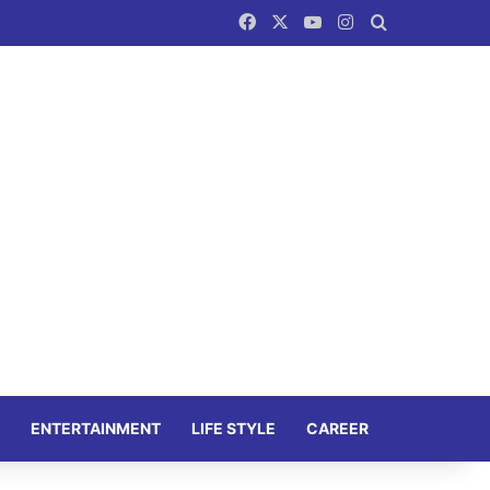
Facebook
X
YouTube
Instagram
Search for
ENTERTAINMENT
LIFE STYLE
CAREER