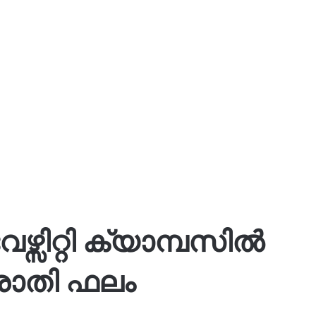
ഴ്സിറ്റി ക്യാമ്പസിൽ
രാതി ഫലം