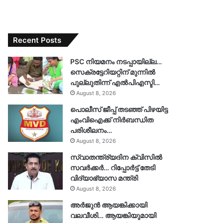
Recent Posts
PSC നിയമനം നടപ്പായില്ല…
സെക്രട്ടേറിയറ്റിന് മുന്നിൽ
പുല്ലുതിന്ന് എൽപിഎസ്ടി…
August 8, 2026
പൊലീസ് ജീപ്പ് തടഞ്ഞ് പിഴയിട്ട
എംവിഐക്ക് നിർബന്ധിത
പരിശീലനം…
August 8, 2026
സ്വാതന്ത്ര്യദിന ക്വിസിൽ
സവർക്കർ… റിപ്പോർട്ട് തേടി
വിദ്യാഭ്യാസ മന്ത്രി
August 8, 2026
അർജുൻ ആയങ്കിക്കായി
വലവീശി… ആയങ്കിയുമായി