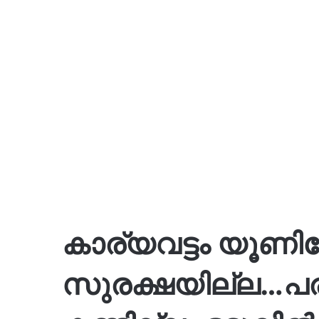
കാര്യവട്ടം യൂണിവേ
സുരക്ഷയില്ല…പ