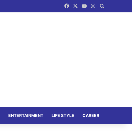
Facebook
X
YouTube
Instagram
Search for
ENTERTAINMENT
LIFE STYLE
CAREER