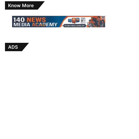
Know More
ADS