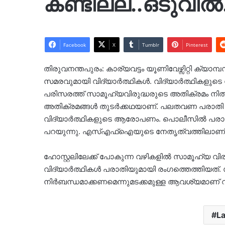
കണ്ടില്ല..ഒടുവി
Facebook
X
Tumblr
Pinterest
തിരുവനന്തപുരം: കാര്യവട്ടം യൂണിവേഴ്സിറ്റി ക്യ
സമരവുമായി വിദ്യാർത്ഥികൾ. വിദ്യാർത്ഥികളുടെ 
പരിസരത്ത് സാമൂഹ്യവിരുദ്ധരുടെ അതിക്രമം നിത
അതിക്രമങ്ങൾ തുട‍‍ർക്കഥയാണ്. പലതവണ പരാതി പ
വിദ്യാർത്ഥികളുടെ ആരോപണം. പൊലീസിൽ പരാതി ന
പറയുന്നു. എസ്എഫ്ഐയുടെ നേതൃത്വത്തിലാണ് സമര
ഹോസ്റ്റലിലേക്ക് പോകുന്ന വഴികളിൽ സാമൂഹ്യ
വിദ്യാർത്ഥികൾ പരാതിയുമായി രം​ഗത്തെത്തിയത്.
നിർബന്ധമാക്കണമെന്നുമടക്കമുള്ള ആവശ്യമാണ് വിദ്
L