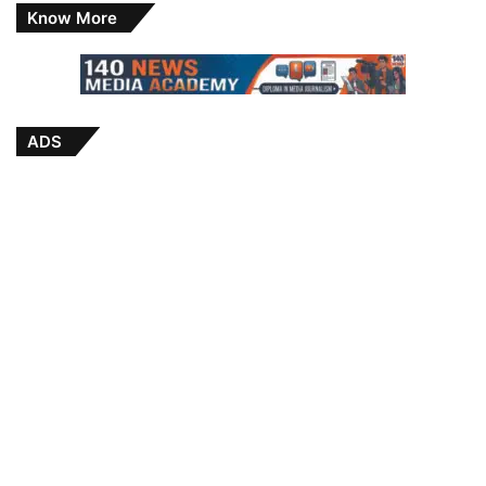
Know More
ADS