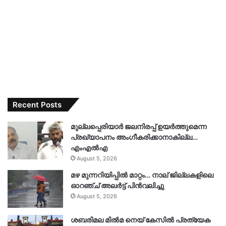
Recent Posts
മുല്ലപ്പെരിയാർ ജലനിരപ്പ് ഉയർത്തുമെന്ന
പ്രഖ്യാപനം അംഗീകരിക്കാനാകില്ല…
എംഎൽഎ
August 5, 2026
മഴ മുന്നറിയിപ്പിൽ മാറ്റം… നാല് ജില്ലകളിലെ
ഓറഞ്ച് അലർട്ട് പിൻവലിച്ചു
August 5, 2026
ശബരിമല മിൽമ നെയ് കേസിൽ പ്രത്യേക