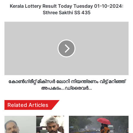
Sakthi
Kerala Lottery Result Today Tuesday 01-10-2024:
SS
Sthree Sakthi SS 435
435
കോൺഗ്രീറ്റ്
മിക്സർ
ലോറി
നിയന്ത്രണം
വിട്ട്
മറിഞ്ഞ്
അപകടം…
ഡ്രൈവർ…
കോൺഗ്രീറ്റ് മിക്സർ ലോറി നിയന്ത്രണം വിട്ട് മറിഞ്ഞ്
അപകടം…ഡ്രൈവർ…
Related Articles