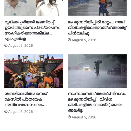
മുല്ലപ്പെരിയാർ ജലനിരപ്പ്
മഴ മുന്നറിയിപ്പിൽ മാറ്റം… നാല്
ഉയർത്തുമെന്ന പ്രഖ്യാപനം
ജില്ലകളിലെ ഓറഞ്ച് അലർട്ട്
അംഗീകരിക്കാനാകില്ല…
പിൻവലിച്ചു
എംഎൽഎ
August 5, 2026
August 5, 2026
ശബരിമല മിൽമ നെയ്
സംസ്ഥാനത്ത് അഞ്ച് ദിവസം
കേസിൽ പ്രത്യേക
മഴ മുന്നറിയിപ്പ്… വിവിധ
അന്വേഷണസംഘം…
ജില്ലകളിൽ ഓറഞ്ച്, മഞ്ഞ
അലർട്ട്..
August 5, 2026
August 5, 2026