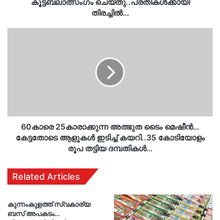
കൂട്ടബലാത്സംഗം ചെയ്തു..പ്രതികൾക്കായി
തിരച്ചിൽ…
60കാരെ
25കാരാക്കുന്ന
അത്ഭുത
ടൈം
മെഷീൻ…
കേട്ടതോടെ
ആളുകൾ
ഇടിച്ച്
കയറി..35
കോടിയോളം
60കാരെ 25കാരാക്കുന്ന അത്ഭുത ടൈം മെഷീൻ…
രൂപ
കേട്ടതോടെ ആളുകൾ ഇടിച്ച് കയറി..35 കോടിയോളം
തട്ടിയ
രൂപ തട്ടിയ ദമ്പതികള്‍…
ദമ്പതികള്‍…
Related Articles
കുന്നംകുളത്ത് സ്വകാര്യ
ബസ് അപകടം…