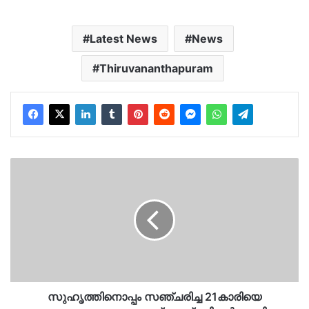
Latest News
News
Thiruvananthapuram
സുഹൃത്തിനൊപ്പം
സഞ്ചരിച്ച
21കാരിയെ
കൂട്ടബലാത്സംഗം
ചെയ്തു..പ്രതികൾക്കായി
തിരച്ചിൽ…
സുഹൃത്തിനൊപ്പം സഞ്ചരിച്ച 21കാരിയെ