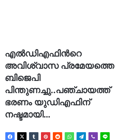
എൽഡിഎഫിന്‍റെ
അവിശ്വാസ പ്രമേയത്തെ
ബിജെപി
പിന്തുണച്ചു..പഞ്ചായത്ത്
ഭരണം യുഡിഎഫിന്
നഷ്ടമായി…