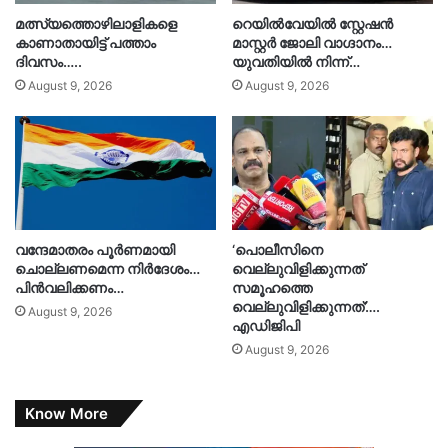
മത്സ്യത്തൊഴിലാളികളെ
റെയിൽവേയിൽ സ്റ്റേഷൻ
കാണാതായിട്ട് പത്താം
മാസ്റ്റർ ജോലി വാഗ്ദാനം…
ദിവസം…..
യുവതിയിൽ നിന്ന്…
August 9, 2026
August 9, 2026
വന്ദേമാതരം പൂർണമായി
‘പൊലീസിനെ
ചൊല്ലണമെന്ന നിർദേശം…
വെല്ലുവിളിക്കുന്നത്
പിൻവലിക്കണം…
സമൂഹത്തെ
വെല്ലുവിളിക്കുന്നത്’….
August 9, 2026
എഡിജിപി
August 9, 2026
Know More