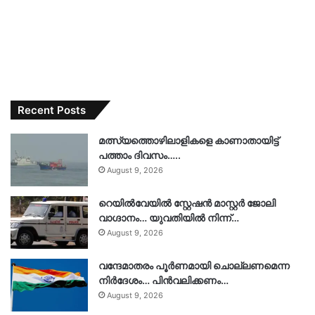
Recent Posts
മത്സ്യത്തൊഴിലാളികളെ കാണാതായിട്ട്
പത്താം ദിവസം…..
August 9, 2026
റെയിൽവേയിൽ സ്റ്റേഷൻ മാസ്റ്റർ ജോലി
വാഗ്ദാനം… യുവതിയിൽ നിന്ന്…
August 9, 2026
വന്ദേമാതരം പൂർണമായി ചൊല്ലണമെന്ന
നിർദേശം… പിൻവലിക്കണം…
August 9, 2026