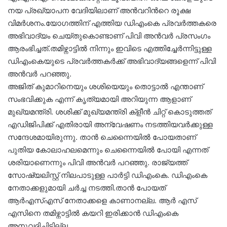
നയ പ്രഖ്യാപന വേദിയിലാണ് അൻവറിന്‍റെ രൂക്ഷ
വിമര്‍ശനം.യോഗത്തിന് എത്തിയ ഡിഎംകെ പ്രവർത്തകരെ
അഭിവാദ്യം ചെയ്തുകൊണ്ടാണ് പിവി അൻവര്‍ പ്രസംഗം
ആരംഭിച്ചത്.തമിഴ്നാട്ടിൽ നിന്നും ഇവിടെ എത്തിച്ചേര്‍ന്നിട്ടുള്ള
ഡിഎംകെയുടെ പ്രവര്‍ത്തകര്‍ക്ക് അഭിവാദ്യങ്ങളെന്ന് പിവി
അൻവര്‍ പറഞ്ഞു.
അജിത് കുമാറിനെയും ശശിയെയും തൊട്ടാൽ എന്താണ്
സംഭവിക്കുക എന്ന് കൃത്യമായി അറിയുന്ന ആളാണ്
മുഖ്യമന്ത്രി. ശശിക്ക് മുഖ്യമന്ത്രി ക്‌ളീൻ ചിറ്റ് കൊടുത്തത്
എഡിജിപിക്ക് എതിരായി അന്വേഷണം നടത്തിയവർക്കുള്ള
സന്ദേശമായിരുന്നു. താൻ ചെന്നൈയിൽ പോയതാണ്
പുതിയ കോലാഹലമെന്നും ചെന്നൈയിൽ പോയി എന്നത്
ശരിയാണെന്നും പിവി അൻവര്‍ പറഞ്ഞു. രാജ്യത്ത്
സോഷ്യലിസ്റ്റ് നിലപാടുള്ള പാർട്ടി ഡിഎംകെ. ഡിഎംകെ
നേതാക്കളുമായി ചർച്ച നടത്തി.താൻ പോയത്
ആർഎസ്എസ് നേതാക്കളെ കാണാനല്ല. ആർ എസ്
എസിനെ തമിഴ്നാട്ടിൽ കയറി ഇരിക്കാൻ ഡിഎംകെ
അനുവദിച്ചിട്ടില്ല.