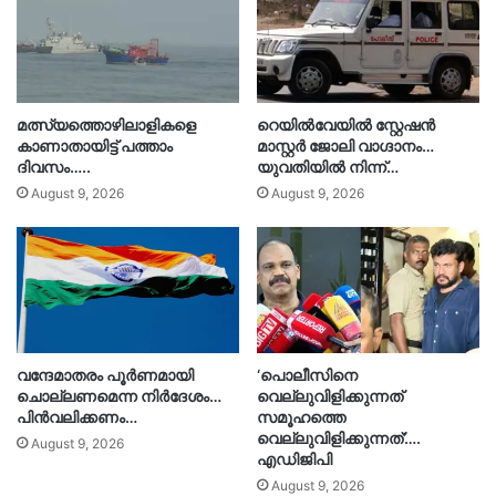
മത്സ്യത്തൊഴിലാളികളെ
റെയിൽവേയിൽ സ്റ്റേഷൻ
കാണാതായിട്ട് പത്താം
മാസ്റ്റർ ജോലി വാഗ്ദാനം…
ദിവസം…..
യുവതിയിൽ നിന്ന്…
August 9, 2026
August 9, 2026
വന്ദേമാതരം പൂർണമായി
‘പൊലീസിനെ
ചൊല്ലണമെന്ന നിർദേശം…
വെല്ലുവിളിക്കുന്നത്
പിൻവലിക്കണം…
സമൂഹത്തെ
വെല്ലുവിളിക്കുന്നത്’….
August 9, 2026
എഡിജിപി
August 9, 2026