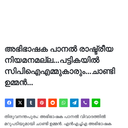
അഭിഭാഷക പാനൽ രാഷ്ട്രീയ
നിയമനമല്ല…പട്ടികയിൽ
സിപിഐഎമ്മുകാരും…ചാണ്ടി
ഉമ്മൻ…
തിരുവനന്തപുരം: അഭിഭാഷക പാനൽ വിവാദത്തിൽ
മറുപടിയുമായി ചാണ്ടി ഉമ്മൻ. എൻഎച്ച്എ അഭിഭാഷക