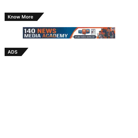
Know More
ADS