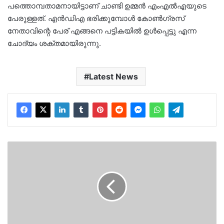
പത്തൊമ്പതാമനായിട്ടാണ് ചാണ്ടി ഉമ്മൻ എംഎൽഎയുടെ
പേരുള്ളത്. എൻഡിഎ ഭരിക്കുമ്പോൾ കോൺഗ്രസ്‌
നേതാവിന്റെ പേര് എങ്ങനെ പട്ടികയിൽ ഉൾപ്പെട്ടു എന്ന
ചോദ്യം ശക്തമായിരുന്നു.
Latest News
വിവാഹ
വാ​
ഗ്ദാനം
നൽകി
പ്രായപൂ‍ർത്തിയാകാത്ത
പെൺകുട്ടിയെ
പീഡിപ്പിച്ചു..20കാരൻ
പിടിയിൽ…