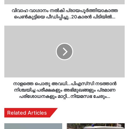
വിവാഹ വാ​ഗ്ദാനം നൽകി പ്രായപൂ‍ർത്തിയാകാത്ത
പെൺകുട്ടിയെ പീഡിപ്പിച്ചു..20കാരൻ പിടിയിൽ…
നാളത്തെ
പൊതു
അവധി…
പിഎസ്‌സി
നടത്താൻ
നിശ്ചയിച്ച
പരീക്ഷകളും
അഭിമുഖങ്ങളും
പ്രമാണ
പരിശോധനകളും
നാളത്തെ പൊതു അവധി…പിഎസ്‌സി നടത്താൻ
മാറ്റി…
നിശ്ചയിച്ച പരീക്ഷകളും അഭിമുഖങ്ങളും പ്രമാണ
നിയമസഭ
പരിശോധനകളും മാറ്റി…നിയമസഭ ചേരും…
ചേരും…
Related Articles