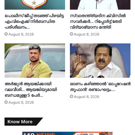
പൊലീസ് ജീപ്പ് തടഞ്ഞ് പിഴയിട്ട
സ്വാതന്ത്ര്യദിന ക്വിസിൽ
എംവിഐക്ക് നിർബന്ധിത
സവർക്കർ… റിപ്പോർട്ട് തേടി
പരിശീലനം…
വിദ്യാഭ്യാസ മന്ത്രി
August 8, 2026
August 8, 2026
അർജുൻ ആയങ്കിക്കായി
ഓണം കഴിഞ്ഞാൽ ‘ഓപ്പറേഷൻ
വലവീശി… ആയങ്കിയുമായി
തൂഫാൻ’ രണ്ടാംഘട്ടം….
ബന്ധമുള്ള 5 പേർ…
August 8, 2026
August 8, 2026
Know More