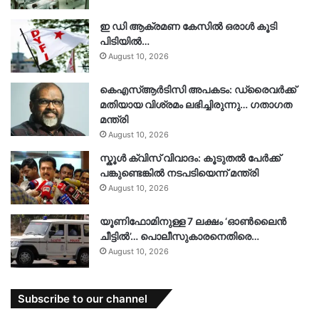
ഇ ഡി ആക്രമണ കേസിൽ ഒരാൾ കൂടി
പിടിയിൽ…
August 10, 2026
കെഎസ്ആർടിസി അപകടം: ഡ്രൈവർക്ക്
മതിയായ വിശ്രമം ലഭിച്ചിരുന്നു… ഗതാഗത
മന്ത്രി
August 10, 2026
സ്കൂൾ ക്വിസ് വിവാദം: കൂടുതൽ പേർക്ക്
പങ്കുണ്ടെങ്കിൽ നടപടിയെന്ന് മന്ത്രി
August 10, 2026
യൂണിഫോമിനുള്ള 7 ലക്ഷം ‘ഓൺലൈൻ
ചീട്ടിൽ’… പൊലീസുകാരനെതിരെ…
August 10, 2026
Subscribe to our channel