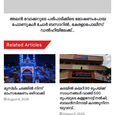
ബസാറില്‍..കേരളാപോലീസ്
ഡൽഹിയിലേക്ക്…
അലന്‍ വോക്കറുടെ പരിപാടിക്കിടെ മോഷണംപോയ
ഫോണുകൾ ചോര്‍ ബസാറില്‍..കേരളാപോലീസ്
ഡൽഹിയിലേക്ക്…
Related Articles
മുസ്‌ലിം ചടങ്ങിൽ നിന്ന്
കടയിൽ കയറി 90 രൂപയ്ക്ക്
മാംസഭക്ഷണം ഒഴിവാക്കി
സാധനങ്ങൾ വാങ്ങി 500
രൂപയുടെ കള്ളനോട്ട് നൽകി;
August 6, 2026
ബാലൻസിനായി കാത്തുനിന്ന
യുവാവ്..
August 6, 2026