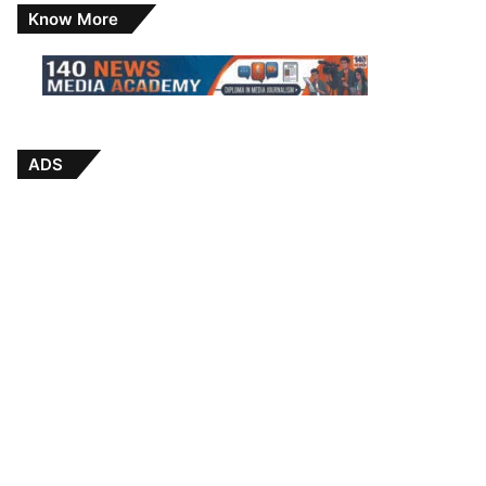
Know More
ADS