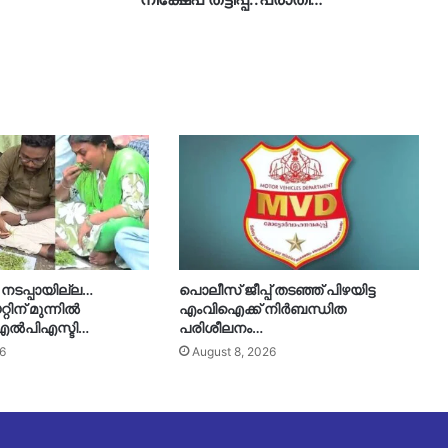
നടപ്പായില്ല…
പൊലീസ് ജീപ്പ് തടഞ്ഞ് പിഴയിട്ട
്റിന് മുന്നിൽ
എംവിഐക്ക് നിർബന്ധിത
് എൽപിഎസ്ടി…
പരിശീലനം…
6
August 8, 2026