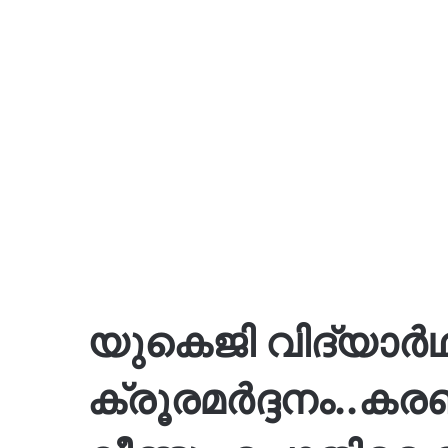
യുകെജി വിദ്യാർഥി
ക്രൂരമർദ്ദനം..കരഞ