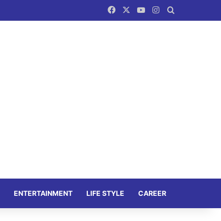
Facebook
X
YouTube
Instagram
Search for
ENTERTAINMENT
LIFE STYLE
CAREER