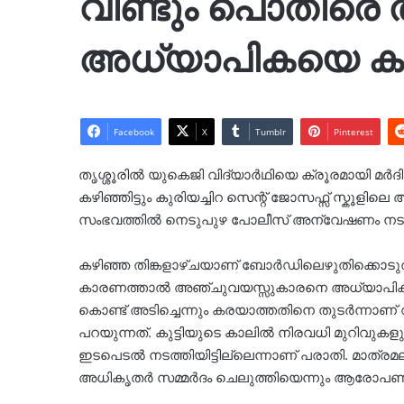
വീണ്ടും പൊതിരെ
അധ്യാപികയെ കണ
Facebook
X
Tumblr
Pinterest
തൃശ്ശൂരിൽ യുകെജി വിദ്യാർഥിയെ ക്രൂരമായി മർദ
കഴിഞ്ഞിട്ടും കുരിയച്ചിറ സെന്റ് ജോസഫ്സ് സ്കൂള
സംഭവത്തിൽ നെടുപുഴ പോലീസ് അന്വേഷണം നട
കഴിഞ്ഞ തിങ്കളാഴ്ചയാണ് ബോർഡിലെഴുതിക്കൊടുത
കാരണത്താൽ അഞ്ചുവയസ്സുകാരനെ അധ്യാപികയാ
കൊണ്ട് അടിച്ചെന്നും കരയാത്തതിനെ തുടർന്നാണ് വ
പറയുന്നത്. കുട്ടിയുടെ കാലിൽ നിരവധി മുറിവുക
ഇടപെടൽ നടത്തിയിട്ടില്ലെന്നാണ് പരാതി. മാത്രമ
അധികൃതർ സമ്മർദം ചെലുത്തിയെന്നും ആരോപണമു