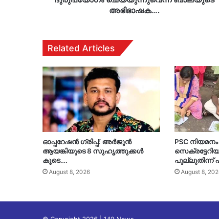
അഭിഭാഷക….
Related Articles
ഓപ്പറേഷൻ ഗ്രിപ്പ്: അർജുൻ
PSC നിയമനം 
ആയങ്കിയുടെ 8 സുഹൃത്തുക്കൾ
സെക്രട്ടേറിയറ
കൂടെ….
പുല്ലുതിന്ന
August 8, 2026
August 8, 202