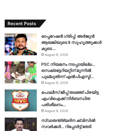
Recent Posts
ഓപ്പറേഷൻ ഗ്രിപ്പ്: അർജുൻ
ആയങ്കിയുടെ 8 സുഹൃത്തുക്കൾ
കൂടെ….
August 8, 2026
PSC നിയമനം നടപ്പായില്ല…
സെക്രട്ടേറിയറ്റിന് മുന്നിൽ
പുല്ലുതിന്ന് എൽപിഎസ്ടി…
August 8, 2026
പൊലീസ് ജീപ്പ് തടഞ്ഞ് പിഴയിട്ട
എംവിഐക്ക് നിർബന്ധിത
പരിശീലനം…
August 8, 2026
സ്വാതന്ത്ര്യദിന ക്വിസിൽ
സവർക്കർ… റിപ്പോർട്ട് തേടി