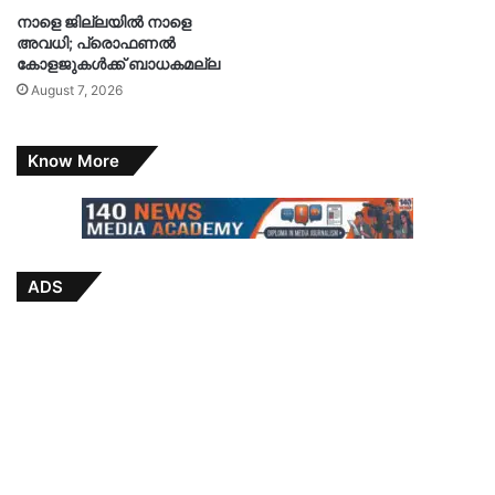
നാളെ ജില്ലയിൽ നാളെ
അവധി; പ്രൊഫണൽ
കോളജുകൾക്ക് ബാധകമല്ല
August 7, 2026
Know More
ADS