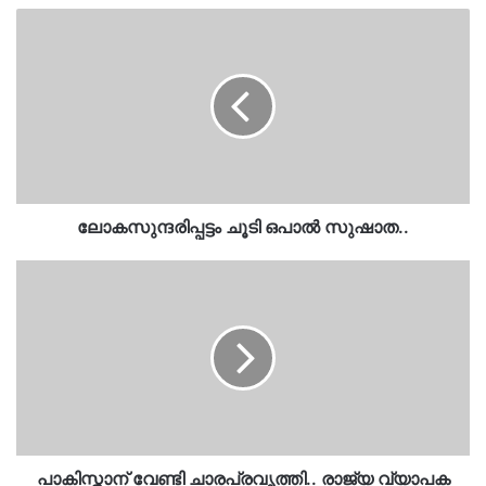
ലോകസുന്ദരിപ്പട്ടം
ചൂടി
ഒപാല്‍
സുഷാത..
ലോകസുന്ദരിപ്പട്ടം ചൂടി ഒപാല്‍ സുഷാത..
പാകിസ്താന്
വേണ്ടി
ചാരപ്രവൃത്തി..
രാജ്യ
വ്യാപക
റെയ്ഡുമായി
എൻഐഎ….
പാകിസ്താന് വേണ്ടി ചാരപ്രവൃത്തി.. രാജ്യ വ്യാപക