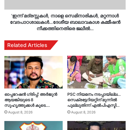
ബാലാവകാശ
കമ്മീഷൻ
നീക്കത്തിനെതിരെ
'ഇന്ന് മദ്രസ്സകൾ, നാളെ സെമിനാരികൾ, മറ്റന്നാൾ
ജലീൽ…
വേദപാഠശാലകൾ…ദേശീയ ബാലാവകാശ കമ്മീഷൻ
നീക്കത്തിനെതിരെ ജലീൽ…
Related Articles
ഓപ്പറേഷൻ ഗ്രിപ്പ്: അർജുൻ
PSC നിയമനം നടപ്പായില്ല…
ആയങ്കിയുടെ 8
സെക്രട്ടേറിയറ്റിന് മുന്നിൽ
സുഹൃത്തുക്കൾ കൂടെ….
പുല്ലുതിന്ന് എൽപിഎസ്ടി…
August 8, 2026
August 8, 2026