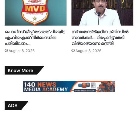
പൊലീസ് ജീപ്പ് തടഞ്ഞ് പിഴയിട്ട
സ്വാതന്ത്ര്യദിന ക്വിസിൽ
എംവിഐക്ക് നിർബന്ധിത
സവർക്കർ… റിപ്പോർട്ട് തേടി
പരിശീലനം…
വിദ്യാഭ്യാസ മന്ത്രി
August 8, 2026
August 8, 2026
Know More
ADS