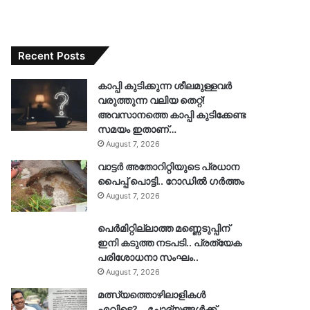
Recent Posts
കാപ്പി കുടിക്കുന്ന ശീലമുള്ളവർ
വരുത്തുന്ന വലിയ തെറ്റ്!
അവസാനത്തെ കാപ്പി കുടിക്കേണ്ട
സമയം ഇതാണ്…
August 7, 2026
വാട്ടർ അതോറിറ്റിയുടെ പ്രധാന
പൈപ്പ് പൊട്ടി.. റോഡിൽ ഗർത്തം
August 7, 2026
പെർമിറ്റില്ലാത്ത മണ്ണെടുപ്പിന്
ഇനി കടുത്ത നടപടി.. പ്രത്യേക
പരിശോധനാ സംഘം..
August 7, 2026
മത്സ്യത്തൊഴിലാളികൾ
എവിടെ?… ചോദ്യങ്ങൾക്ക്