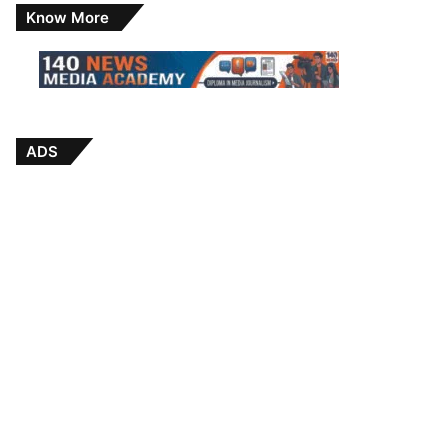
Know More
ADS