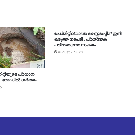
പെർമിറ്റില്ലാത്ത മണ്ണെടുപ്പിന് ഇനി
കടുത്ത നടപടി.. പ്രത്യേക
പരിശോധനാ സംഘം..
August 7, 2026
ിറ്റിയുടെ പ്രധാന
ി.. റോഡിൽ ഗർത്തം
6