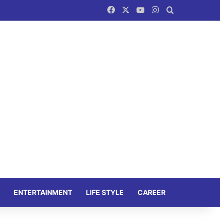
Facebook
X
YouTube
Instagram
Search for
ENTERTAINMENT
LIFE STYLE
CAREER