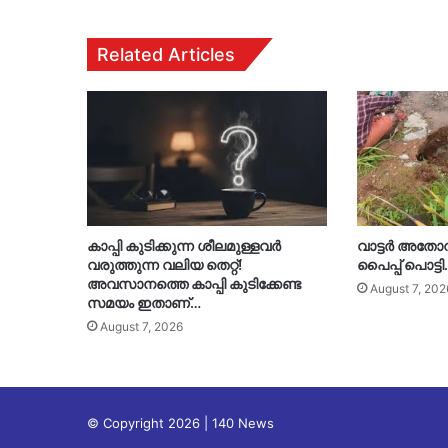
Related Articles
കാപ്പി കുടിക്കുന്ന ശീലമുള്ളവർ
വാട്ടർ അതോറ
വരുത്തുന്ന വലിയ തെറ്റ്!
പൈപ്പ് പൊട്ട
അവസാനത്തെ കാപ്പി കുടിക്കേണ്ട
August 7, 202
സമയം ഇതാണ്…
August 7, 2026
© Copyright 2026 | 140 News