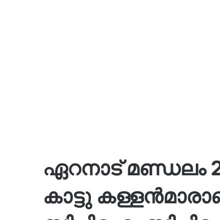
ഏറനാട് മണ്ഡലം 25 
കാട്ടു കള്ളൻമാരാ