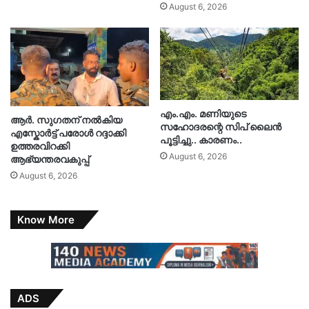
August 6, 2026
എം.എം. മണിയുടെ
ആർ. സു​ഗതന് നൽകിയ
സഹോദരന്റെ സിപ് ലൈൻ
എസ്കോർട്ട് പരോൾ റദ്ദാക്കി
പൂട്ടിച്ചു.. കാരണം..
ഉത്തരവിറക്കി
August 6, 2026
ആഭ്യന്തരവകുപ്പ്
August 6, 2026
Know More
ADS