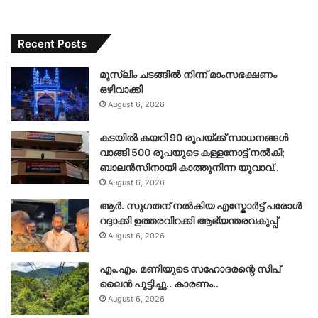
Recent Posts
മുസ്‌ലിം ചടങ്ങിൽ നിന്ന് മാംസഭക്ഷണം
ഒഴിവാക്കി
August 6, 2026
കടയിൽ കയറി 90 രൂപയ്ക്ക് സാധനങ്ങൾ
വാങ്ങി 500 രൂപയുടെ കള്ളനോട്ട് നൽകി;
ബാലൻസിനായി കാത്തുനിന്ന യുവാവ്..
August 6, 2026
ആർ. സു​ഗതന് നൽകിയ എസ്കോർട്ട് പരോൾ
റദ്ദാക്കി ഉത്തരവിറക്കി ആഭ്യന്തരവകുപ്പ്
August 6, 2026
എം.എം. മണിയുടെ സഹോദരന്റെ സിപ്
ലൈൻ പൂട്ടിച്ചു.. കാരണം..
August 6, 2026