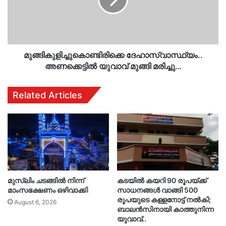
മുങ്ങി
മരിച്ചു…
മുങ്ങികുളിച്ചുകൊണ്ടിരിക്കെ ദേഹാസ്വാസ്ഥ്യം..
അണക്കെട്ടിൽ യുവാവ് മുങ്ങി മരിച്ചു…
Related Articles
മുസ്‌ലിം ചടങ്ങിൽ നിന്ന്
കടയിൽ കയറി 90 രൂപയ്ക്ക്
മാംസഭക്ഷണം ഒഴിവാക്കി
സാധനങ്ങൾ വാങ്ങി 500
രൂപയുടെ കള്ളനോട്ട് നൽകി;
August 6, 2026
ബാലൻസിനായി കാത്തുനിന്ന
യുവാവ്..