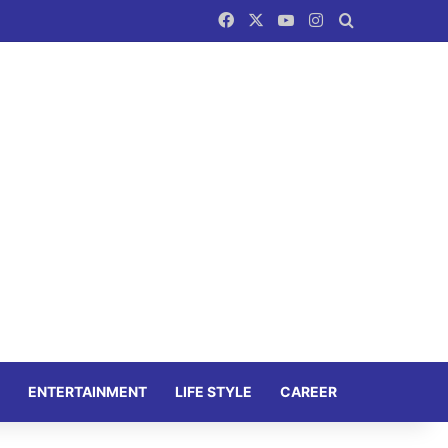
Facebook
X
YouTube
Instagram
Search for
ENTERTAINMENT
LIFE STYLE
CAREER