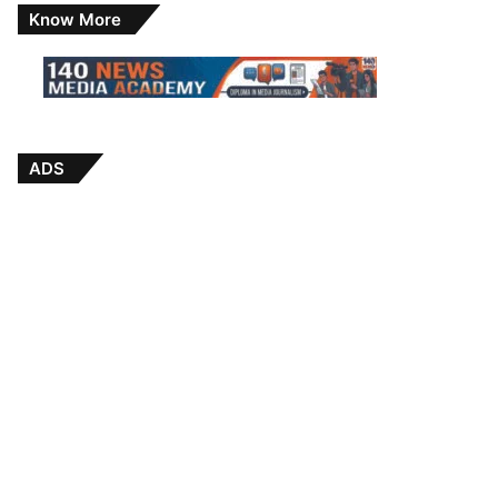
Know More
ADS