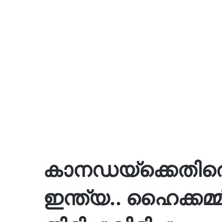
കാനഡയ്ക്കെതിരെ ന
ഇന്ത്യ.. ഹൈക്കമ്