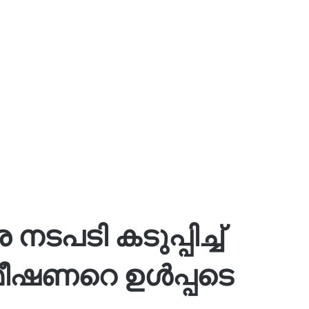
ടപടി കടുപ്പിച്ച്
മീഷണറെ ഉള്‍പ്പടെ