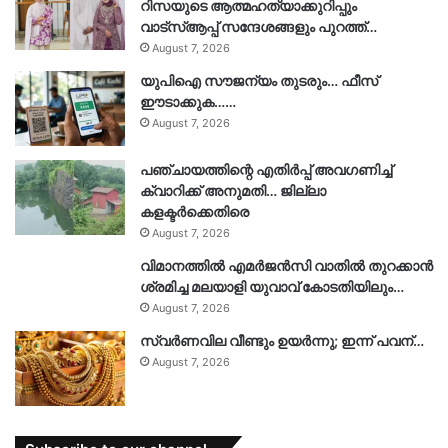
റിസയുടെ ആത്മഹത്യാക്കുറിപ്പും
വാട്‌സ്ആപ്പ് സന്ദേശങ്ങളും പുറത്ത്…
August 7, 2026
യുപിഐ സൗജന്യം തുടരും… ഫീസ്
ഈടാക്കുക……
August 7, 2026
പഞ്ചായത്തിന്റെ എതിർപ്പ് അവഗണിച്ച്
ക്വാറിക്ക് അനുമതി… ജില്ലാ
കളക്ടർക്കെതിരെ
August 7, 2026
വിമാനത്തിൽ എമർജൻസി വാതിൽ തുറക്കാൻ
ശ്രമിച്ച മലയാളി യുവാവ് കോടതിയിലും…
August 7, 2026
സ്വർണവില വീണ്ടും ഉയർന്നു; ഇന്ന് പവന്…
August 7, 2026