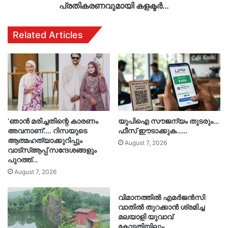
പ്രതികരണവുമായി കളക്ടർ…
Related Articles
‘ഞാൻ മരിച്ചതിന്റെ കാരണം
യുപിഐ സൗജന്യം തുടരും…
അവനാണ്’…. റിസയുടെ
ഫീസ് ഈടാക്കുക……
ആത്മഹത്യാക്കുറിപ്പും
August 7, 2026
വാട്‌സ്ആപ്പ് സന്ദേശങ്ങളും
പുറത്ത്…
August 7, 2026
വിമാനത്തിൽ എമർജൻസി
വാതിൽ തുറക്കാൻ ശ്രമിച്ച
മലയാളി യുവാവ്
കോടതിയിലും…