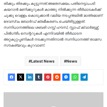
തിക്കും തിരക്കും കൂട്ടുന്നത്.അതേസമയം പതിനെട്ടാംപടി
കയറാൻ മണിക്കൂറുകൾ കാത്തു നിൽക്കുന്ന തീർഥാടകർക്ക്
ചുക്കു വെള്ളം കൊടുക്കാൻ വലിയ നടപ്പന്തലിൽ മാത്രമാണ്
ദേവസ്വം ബോർഡ് ക്രമീകരണം ചെയ്തിട്ടുള്ളത്.
സന്നിധാനത്തിലെ ശബരി ഗസ്റ്റ് ഹൗസ്, സ്റ്റാഫ് ക്വാർട്ടേഴ്സ്,
പിൽഗ്രീം സെന്ററുകൾ എന്നിവയിൽ തീർഥാടന
അറ്റകുറ്റപ്പണികൾ നടക്കുന്നതിനാൽ സന്നിധാനത്ത് താമസ
സൗകര്യവും കുറവാണ്.
Latest News
News
പൊലീസിനെ
കണ്ട്
വിരണ്ടോടിയ