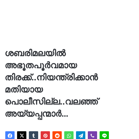
ശബരിമലയിൽ
അഭൂതപൂർവമായ
തിരക്ക്..നിയന്ത്രിക്കാൻ
മതിയായ
പൊലീസില്ല..വലഞ്ഞ്
അയ്യപ്പന്മാർ…