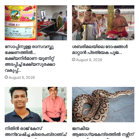
സോപ്പിനുള്ള രാസവസ്തു
ശബരിമലയിലെ ദോഷങ്ങൾ
ഭക്ഷണത്തിൽ…
മാറ്റാൻ പ്രത്യേക പൂജ…
ഭക്ഷ്യനിർമാണ യൂണിറ്റ്
August 6, 2026
അടപ്പിച്ച് ഭക്ഷ്യസുരക്ഷാ
വകുപ്പ്…
August 6, 2026
നിതിൻ രാജ് കേസ്
ജനകീയ
അന്വേഷിച്ച ക്രൈംബ്രാഞ്ച്
ആരോഗ്യകേന്ദ്രത്തിൽ നഴ്സിന്