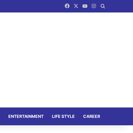
Facebook
X
YouTube
Instagram
Search for
ENTERTAINMENT
LIFE STYLE
CAREER