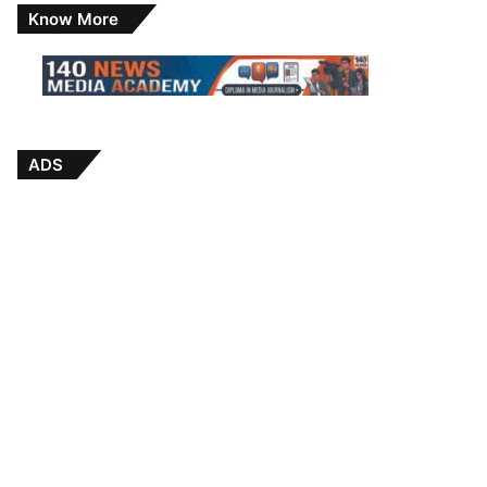
Know More
ADS