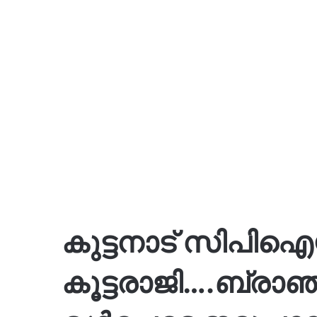
കുട്ടനാട് സിപി
കൂട്ടരാജി….ബ്രാഞ