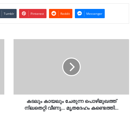
Tumblr
Pinterest
Reddit
Messenger
കടലും
കായലും
ചേരുന്ന
പൊഴിമുഖത്ത്
നിലതെറ്റി
വീണു…
മൃതദേഹം
കണ്ടെത്തി…
കടലും കായലും ചേരുന്ന പൊഴിമുഖത്ത്
നിലതെറ്റി വീണു… മൃതദേഹം കണ്ടെത്തി…