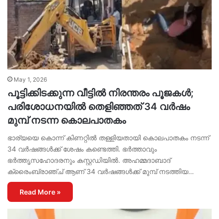
May 1, 2026
പൂട്ടിക്കിടക്കുന്ന വീട്ടിൽ നിരന്തരം പൂജകൾ;
പരിശോധനയിൽ തെളിഞ്ഞത് 34 വർഷം
മുമ്പ് നടന്ന കൊലപാതകം
ഭാര്യയെ കൊന്ന് കിണറ്റിൽ തള്ളിയതായി കൊലപാതകം നടന്ന്
34 വർഷങ്ങൾക്ക് ശേഷം കണ്ടെത്തി. ഭർത്താവും
ഭർത്തൃസഹോദരനും കസ്റ്റഡിയിൽ. അഹമ്മദാബാദ്
ക്രൈംബ്രാഞ്ച് ആണ് 34 വർഷങ്ങൾക്ക് മുമ്പ് നടത്തിയ…
Read More »