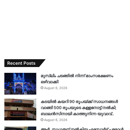
Recent Posts
മുസ്‌ലിം ചടങ്ങിൽ നിന്ന് മാംസഭക്ഷണം
ഒഴിവാക്കി
August 6, 2026
കടയിൽ കയറി 90 രൂപയ്ക്ക് സാധനങ്ങൾ
വാങ്ങി 500 രൂപയുടെ കള്ളനോട്ട് നൽകി;
ബാലൻസിനായി കാത്തുനിന്ന യുവാവ്..
August 6, 2026
ആർ. സു​ഗതന് നൽകിയ എസ്കോർട്ട് പരോൾ