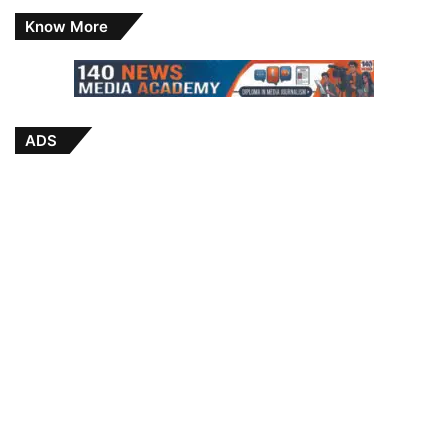
Know More
ADS