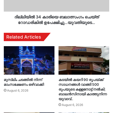
ഉപേക്ഷിച്ചു…
യുവതിയുടെ…
ദില്ലിയിൽ 34 കാരിയെ ബലാത്സംഗം ചെയ്ത്
റോഡരികിൽ ഉപേക്ഷിച്ചു…യുവതിയുടെ…
Related Articles
മുസ്‌ലിം ചടങ്ങിൽ നിന്ന്
കടയിൽ കയറി 90 രൂപയ്ക്ക്
മാംസഭക്ഷണം ഒഴിവാക്കി
സാധനങ്ങൾ വാങ്ങി 500
രൂപയുടെ കള്ളനോട്ട് നൽകി;
August 6, 2026
ബാലൻസിനായി കാത്തുനിന്ന
യുവാവ്..
August 6, 2026