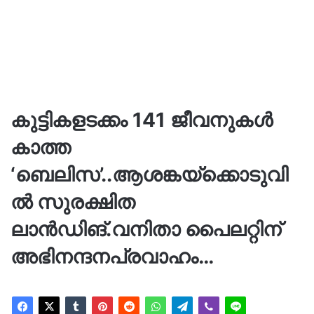
കുട്ടികളടക്കം 141 ജീവനുകൾ
കാത്ത
‘ബെലിസ’..ആശങ്കയ്ക്കൊടുവി
ൽ സുരക്ഷിത
ലാൻഡിങ്.വനിതാ പൈലറ്റിന്
അഭിനന്ദനപ്രവാഹം…