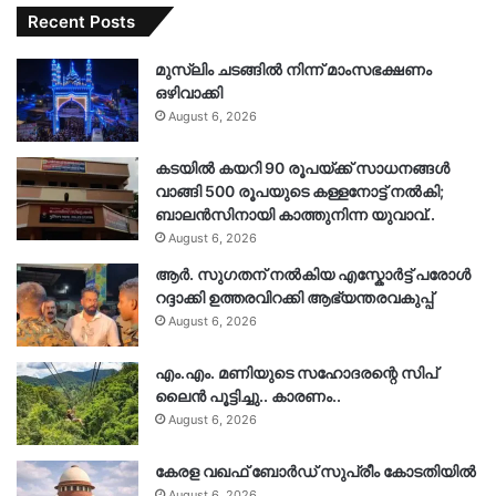
Recent Posts
മുസ്‌ലിം ചടങ്ങിൽ നിന്ന് മാംസഭക്ഷണം
ഒഴിവാക്കി
August 6, 2026
കടയിൽ കയറി 90 രൂപയ്ക്ക് സാധനങ്ങൾ
വാങ്ങി 500 രൂപയുടെ കള്ളനോട്ട് നൽകി;
ബാലൻസിനായി കാത്തുനിന്ന യുവാവ്..
August 6, 2026
ആർ. സു​ഗതന് നൽകിയ എസ്കോർട്ട് പരോൾ
റദ്ദാക്കി ഉത്തരവിറക്കി ആഭ്യന്തരവകുപ്പ്
August 6, 2026
എം.എം. മണിയുടെ സഹോദരന്റെ സിപ്
ലൈൻ പൂട്ടിച്ചു.. കാരണം..
August 6, 2026
കേരള വഖഫ് ബോർഡ് സുപ്രീം കോടതിയിൽ
August 6, 2026