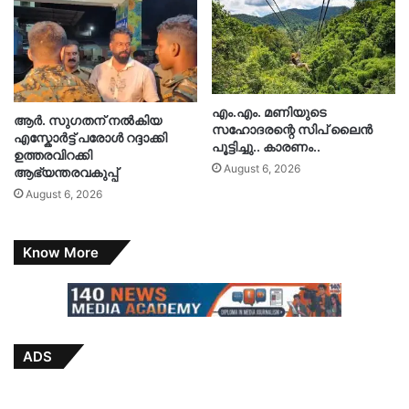
എം.എം. മണിയുടെ
ആർ. സു​ഗതന് നൽകിയ
സഹോദരന്റെ സിപ് ലൈൻ
എസ്കോർട്ട് പരോൾ റദ്ദാക്കി
പൂട്ടിച്ചു.. കാരണം..
ഉത്തരവിറക്കി
August 6, 2026
ആഭ്യന്തരവകുപ്പ്
August 6, 2026
Know More
ADS