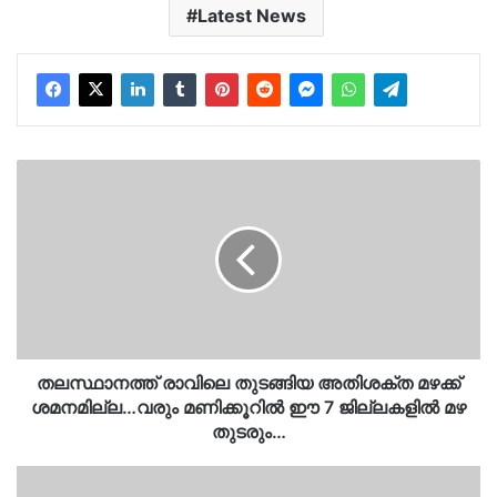
Latest News
തലസ്ഥാനത്ത്
രാവിലെ
തുടങ്ങിയ
അതിശക്ത
മഴക്ക്
ശമനമില്ല…
വരും
മണിക്കൂറിൽ
ഈ
7
തലസ്ഥാനത്ത് രാവിലെ തുടങ്ങിയ അതിശക്ത മഴക്ക്
ജില്ലകളിൽ
ശമനമില്ല…വരും മണിക്കൂറിൽ ഈ 7 ജില്ലകളിൽ മഴ
മഴ
തുടരും…
തുടരും…
ട്രെയിനുകൾ