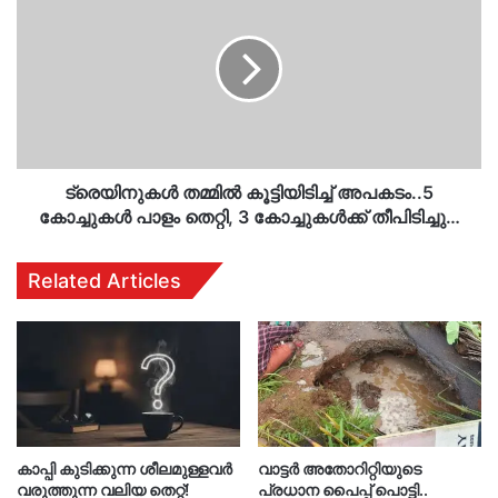
തമ്മിൽ
കൂട്ടിയിടിച്ച്
അപകടം..5
കോച്ചുകൾ
പാളം
തെറ്റി,
3
കോച്ചുകൾക്ക്
തീപിടിച്ചു…
ട്രെയിനുകൾ തമ്മിൽ കൂട്ടിയിടിച്ച് അപകടം..5
കോച്ചുകൾ പാളം തെറ്റി, 3 കോച്ചുകൾക്ക് തീപിടിച്ചു…
Related Articles
കാപ്പി കുടിക്കുന്ന ശീലമുള്ളവർ
വാട്ടർ അതോറിറ്റിയുടെ
വരുത്തുന്ന വലിയ തെറ്റ്!
പ്രധാന പൈപ്പ് പൊട്ടി..