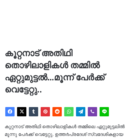
കൂറ്റനാട് അതിഥി
തൊഴിലാളികൾ തമ്മിൽ
ഏറ്റുമുട്ടൽ…മൂന്ന് പേർക്ക്
വെട്ടേറ്റു..
കൂറ്റനാട് അതിഥി തൊഴിലാളികൾ തമ്മിലെ ഏറ്റുമുട്ടലിൽ
മൂന്നു പേ൪ക്ക് വെട്ടേറ്റു. ഉത്ത൪പ്രദേശ് സ്വദേശികളായ