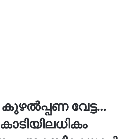
കുഴൽപ്പണ വേട്ട…
 കോടിയിലധികം