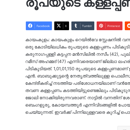
രൂപയുടെ കള്ളപ്
Facebook
X
Tumblr
Pinterest
കായംകുളം: കായംകുളം റെയിൽവേ സ്റ്റേഷനിൽ വന്നിറങ
ഒരു കോടിയിലധികം രൂപയുടെ കള്ളപ്പണം പിടികൂടി.
കരുനാഗപ്പള്ളി കട്ടപ്പന മൻസിലിൽ നസീം (42), 
റമീസ് അഹമ്മദ് (47) എന്നിവരെയാണ് ജില്ലാ ലഹരി
പിടികൂടിയത്. 1,01,01,150 രൂപയുടെ കള്ളപ്പണമാണ്
എൻ. ബാബുക്കുട്ടന്റെ നേതൃത്വത്തിലുള്ള പൊലീസു
കേന്ദ്രീകരിച്ച് നടത്തിയ പരിശോധനയിലാണ് വൻതോ
തവണ കള്ളപ്പണം കടത്തിയിട്ടുണ്ടെങ്കിലും പിടികൂട
ജോലി നോക്കിയിരുന്നവരാണ്. നാട്ടിൽ വന്നതിന് 
ബെംഗളൂരു, കോയമ്പത്തൂർ എന്നിവിടങ്ങളിൽ പോ
ചെയ്യുന്നത്. ഇവർക്ക് പിന്നിലുള്ളവരെ കുറിച്ച്