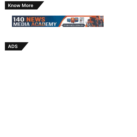
Know More
ADS