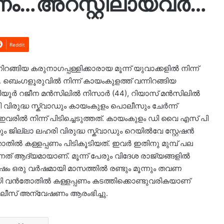
പണം…അറസ്റ്റിലായവർ…
Reddit
്ങിയ കരുനാഗപ്പള്ളിക്കാരായ മൂന്ന് യുവാക്കളിൽ നിന്ന്
 ബെംഗളൂരുവിൽ നിന്ന് കായംകുളത്ത് വന്നിറങ്ങിയ
പുലിയൂർ റജീന മൻസിലിൽ നിസാർ (44), റിയാസ് മൻസിലിൽ
 വിരുദ്ധ സ്ക്വാഡും കായംകുളം പൊലീസും ചേർന്ന്
 ഇവരിൽ നിന്ന് പിടിച്ചെടുത്തത്. കായംകുളം ഡി വൈ എസ് പി
ം ജില്ലാ ലഹരി വിരുദ്ധ സ്ക്വാഡും റെയിൽവേ സ്റ്റേഷൻ
തിൽ കള്ളപ്പണം പിടികൂടിയത്. ഇവർ ഇതിനു മുമ്പ് പല
ുന്നത് ആദ്യമായാണ്. മൂന്ന് പേരും വിദേശ രാജ്യങ്ങളിൽ
ശേഷം ഒരു വർഷമായി മാസത്തിൽ രണ്ടും മൂന്നും തവണ
യി വൻതോതിൽ കള്ളപ്പണം കടത്തിക്കൊണ്ടുവരികയാണ്
 പൊലീസ് അന്വേഷണം ആരംഭിച്ചു.