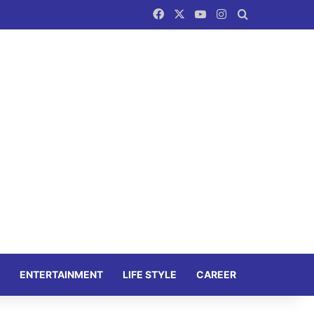
Facebook
X
YouTube
Instagram
Search for
ENTERTAINMENT
LIFE STYLE
CAREER