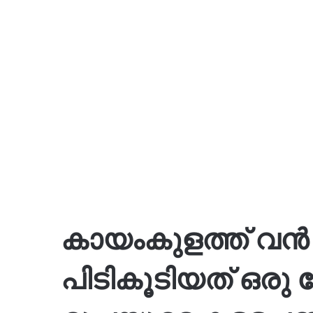
കായംകുളത്ത് വൻ 
പിടികൂടിയത് ഒരു