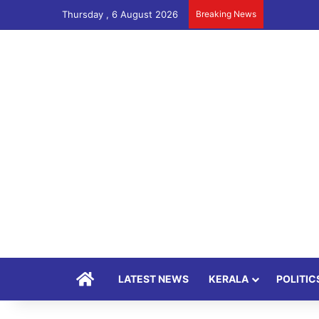
Thursday , 6 August 2026
Breaking News
Home
LATEST NEWS
KERALA
POLITIC