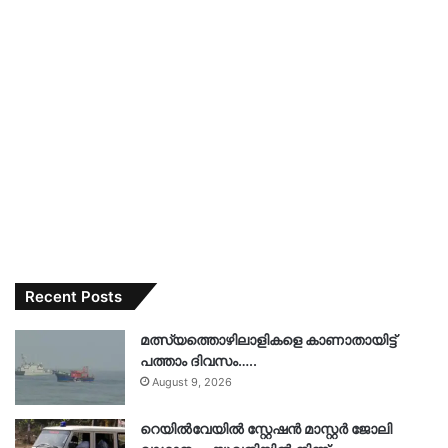
Recent Posts
മത്സ്യത്തൊഴിലാളികളെ കാണാതായിട്ട്
പത്താം ദിവസം…..
August 9, 2026
റെയിൽവേയിൽ സ്റ്റേഷൻ മാസ്റ്റർ ജോലി