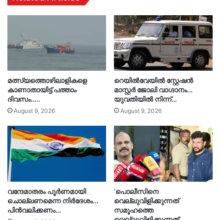
മത്സ്യത്തൊഴിലാളികളെ
റെയിൽവേയിൽ സ്റ്റേഷൻ
കാണാതായിട്ട് പത്താം
മാസ്റ്റർ ജോലി വാഗ്ദാനം…
ദിവസം…..
യുവതിയിൽ നിന്ന്…
August 9, 2026
August 9, 2026
വന്ദേമാതരം പൂർണമായി
‘പൊലീസിനെ
ചൊല്ലണമെന്ന നിർദേശം…
വെല്ലുവിളിക്കുന്നത്
പിൻവലിക്കണം…
സമൂഹത്തെ
വെല്ലുവിളിക്കുന്നത്’….