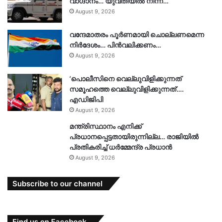
വാഗ്ദാനം… യുവതിയിൽ നിന്ന്…
August 9, 2026
വന്ദേമാതരം പൂർണമായി ചൊല്ലണമെന്ന
നിർദേശം… പിൻവലിക്കണം…
August 9, 2026
‘പൊലീസിനെ വെല്ലുവിളിക്കുന്നത്
സമൂഹത്തെ വെല്ലുവിളിക്കുന്നത്’….
എഡിജിപി
August 9, 2026
മന്ത്രിസ്ഥാനം എനിക്ക്
പ്രധാനപ്പെട്ടതായിരുന്നില്ല… രാജിയിൽ
പ്രതികരിച്ച് ധർമ്മേന്ദ്ര പ്രധാൻ
August 9, 2026
Subscribe to our channel
Find us on Facebook