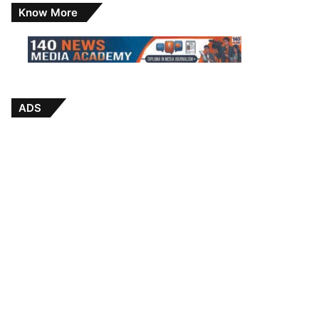
Know More
ADS