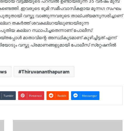
വീട്ടമ്മയുടെ പറമ്പില്‍ ഉണ്ടായിരുന്ന 35 വര്‍ഷം മുമ്പ്
യി കണ്ടെത്തി .ഇവരുടെ ഭൂമി സമീപവാസികളായ മൂന്നഗ സംഘം
 പുതുതായി വസ്തു വാങ്ങുന്നവരുടെ താല്പര്യമനുസരിച്ചാണ്
കല്ലറ തകര്‍ത്ത് ശവകല്ലറയിലുണ്ടായിരുന്ന
ൂടി പുതിയ കല്ലറ സ്ഥാപിച്ചതെന്നാണ് പോലീസ്
തപ്പോൾ മാതാവിന്റെ അസ്ഥികൂടമാണ് കുഴിച്ചിട്ടത് എന്ന്
ോടും വസ്തു പ്രമാണങ്ങളുമായി പോലീസ് സ്‌റ്റേഷനില്‍
ews
Thiruvananthapuram
Tumblr
Pinterest
Reddit
Messenger
ഉദ്ഘാടനത്തിനു
എംപിയെന്ന