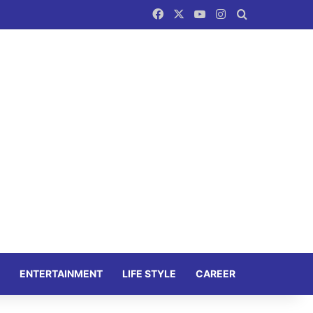
Facebook
X
YouTube
Instagram
Search for
ENTERTAINMENT
LIFE STYLE
CAREER