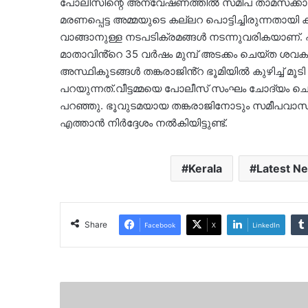
പോലീസിന്റെ അന്വേഷണത്തില്‍ സമീപ താമസക്കാരിയായ 
മരണപ്പെട്ട അമ്മയുടെ കല്ലറ പൊട്ടിച്ചിരുന്നതാ
വാങ്ങാനുള്ള നടപടിക്രമങ്ങള്‍ നടന്നുവരികയാണ്.
മാതാവിൻ്റെ 35 വര്‍ഷം മുമ്പ് അടക്കം ചെയ്ത ശവ
അസ്ഥികൂടങ്ങള്‍ തങ്കരാജിൻ്റ ഭൂമിയിൽ കുഴിച്ച് മ
പറയുന്നത്.വീട്ടമ്മയെ പോലീസ് സംഘം ചോദ്യം ചെയ്
പറഞ്ഞു. ഭൂവുടമയായ തങ്കരാജിനോടും സമീപവാസിയ
എത്താൻ നിർദ്ദേശം നൽകിയിട്ടുണ്ട്.
Kerala
Latest N
Share
Facebook
X
LinkedIn
മംഗലപുരത്ത്
വാഹനാപകടം..പരുക്കേറ്റവർക്ക്