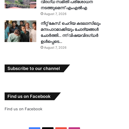
വിദഗ്ധ സമിതി പരിശോധന
നടത്തുമെന്ന് എംഎൽഎ
August 7, 2026
നീറ്റ് കേസ്: ചെറിയ കടലാസിലും
മനഃപാഠമാക്കിയും ചോദ്യങ്ങൾ
ചോർത്തി… ന്ന് വിഷയവിദഗ്ധർ
ഉൾപ്പെടെ…
August 7, 2026
Subscribe to our channel
Find us on Facebook
Find us on Facebook