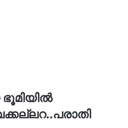
യ ഭൂമിയിൽ
്കല്ലറ..പരാതി