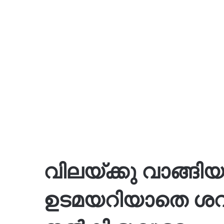
വിലയ്ക്കു വാങ്ങി
ഉടമയറിയാതെ ശവക