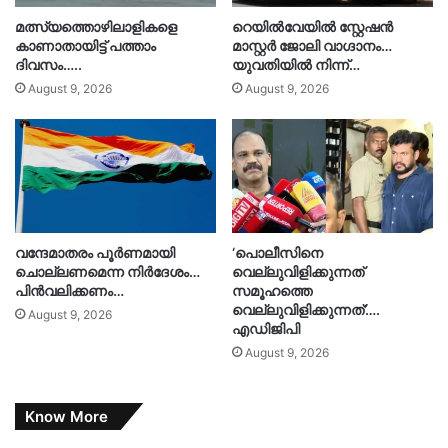
മത്സ്യത്തൊഴിലാളികളെ
റെയിൽവേയിൽ സ്റ്റേഷൻ
കാണാതായിട്ട് പത്താം
മാസ്റ്റർ ജോലി വാഗ്ദാനം…
ദിവസം…..
യുവതിയിൽ നിന്ന്…
August 9, 2026
August 9, 2026
വന്ദേമാതരം പൂർണമായി
‘പൊലീസിനെ
ചൊല്ലണമെന്ന നിർദേശം…
വെല്ലുവിളിക്കുന്നത്
പിൻവലിക്കണം…
സമൂഹത്തെ
വെല്ലുവിളിക്കുന്നത്’….
August 9, 2026
എഡിജിപി
August 9, 2026
Know More