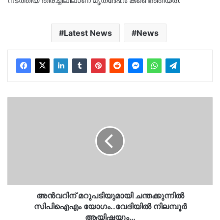
നടത്തിയ തിരച്ചിലിലാണ് മൃതദേഹം കണ്ടെത്തിയത്.
Latest News
News
അന്‍വറിന്
മറുപടിയുമായി
ചന്തക്കുന്നില്‍
സിപിഐഎം
യോഗം..വേദിയില്‍
നിലമ്പൂര്‍
ആയിഷയും…
അന്‍വറിന് മറുപടിയുമായി ചന്തക്കുന്നില്‍
സിപിഐഎം യോഗം..വേദിയില്‍ നിലമ്പൂര്‍
ആയിഷയും…