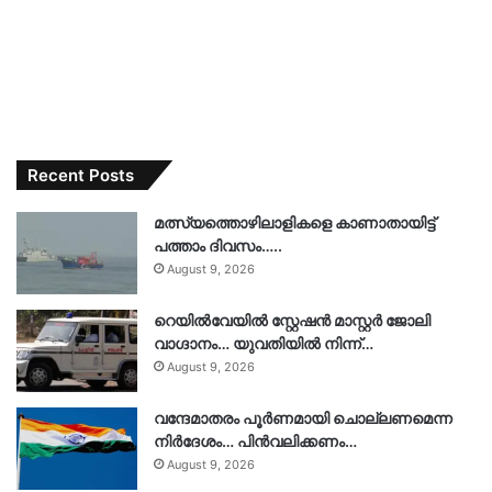
Recent Posts
മത്സ്യത്തൊഴിലാളികളെ കാണാതായിട്ട്
പത്താം ദിവസം…..
August 9, 2026
റെയിൽവേയിൽ സ്റ്റേഷൻ മാസ്റ്റർ ജോലി
വാഗ്ദാനം… യുവതിയിൽ നിന്ന്…
August 9, 2026
വന്ദേമാതരം പൂർണമായി ചൊല്ലണമെന്ന
നിർദേശം… പിൻവലിക്കണം…
August 9, 2026