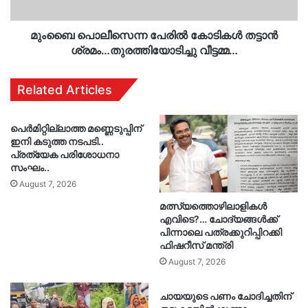
വീട്ടമ്മ…
മുംബൈ പൊലീസെന്ന പേരിൽ കോടികൾ തട്ടാൻ
ശ്രമം…തുരത്തിയോടിച്ചു വീട്ടമ്മ…
Related Articles
പെർമിറ്റില്ലാത്ത മണ്ണെടുപ്പിന്
ഇനി കടുത്ത നടപടി..
പ്രത്യേക പരിശോധനാ
സംഘം..
August 7, 2026
മത്സ്യത്തൊഴിലാളികൾ
എവിടെ?… ചോദ്യങ്ങൾക്ക്
പിന്നാലെ പത്രക്കുറിപ്പിറക്കി
ഫിഷറീസ് മന്ത്രി
August 7, 2026
ചായയുടെ പണം ചോദിച്ചതിന്