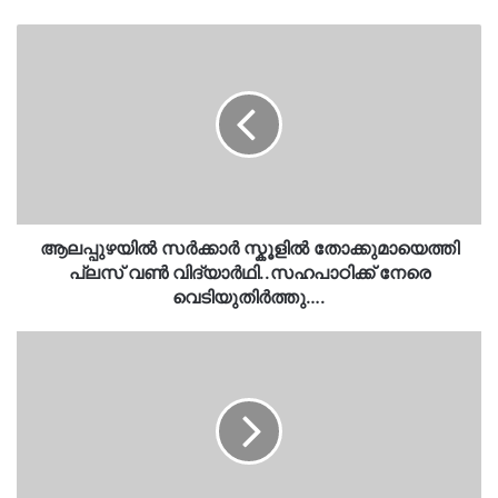
ആലപ്പുഴയിൽ
സർക്കാർ
സ്കൂളിൽ
തോക്കുമായെത്തി
പ്ലസ്
വൺ
വിദ്യാർഥി..സഹപാഠിക്ക്
നേരെ
വെടിയുതിർത്തു….
ആലപ്പുഴയിൽ സർക്കാർ സ്കൂളിൽ തോക്കുമായെത്തി
പ്ലസ് വൺ വിദ്യാർഥി..സഹപാഠിക്ക് നേരെ
വെടിയുതിർത്തു….
മുംബൈ
പൊലീസെന്ന
പേരിൽ
കോടികൾ
തട്ടാൻ
ശ്രമം…
തുരത്തിയോടിച്ചു