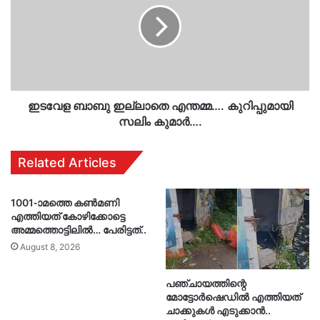
എന്തമ്മ….
കുറിപ്പുമായി
സലിം
കുമാർ….
ഇടവേള ബാബു ഇല്ലാതെ എന്തമ്മ…. കുറിപ്പുമായി
സലിം കുമാർ….
Related Articles
1001-ാമത്തെ കൺമണി
എത്തിയത് കോഴിക്കോട്ടെ
അമ്മത്തൊട്ടിലിൽ… പേരിട്ടത്..
August 8, 2026
പഞ്ചായത്തിന്റെ
മോട്ടോർഷെഡിൽ എത്തിയത്
ചാക്കുകൾ എടുക്കാൻ..