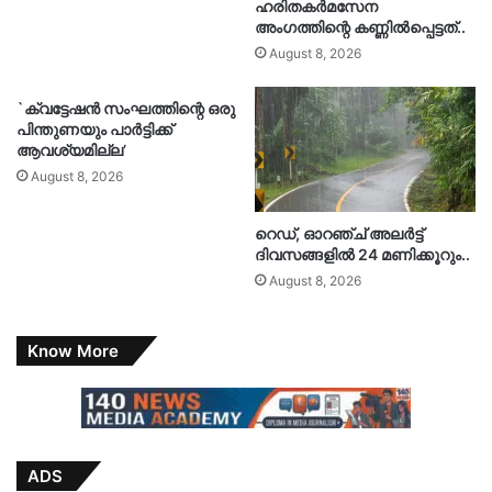
ഹരിതകർമസേന
അംഗത്തിന്റെ കണ്ണിൽപ്പെട്ടത്..
August 8, 2026
`ക്വട്ടേഷൻ സംഘത്തിന്റെ ഒരു
പിന്തുണയും പാർട്ടിക്ക്
ആവശ്യമില്ല’
August 8, 2026
റെഡ്, ഓറഞ്ച് അലർട്ട്
ദിവസങ്ങളിൽ 24 മണിക്കൂറും..
August 8, 2026
Know More
ADS