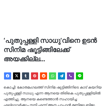
‘പുതുപ്പള്ളി സാധു’വിനെ ഉടൻ
സിനിമ ഷൂട്ടിങ്ങിലേക്ക്
അയക്കില്ല…
കൊച്ചി: കോതമംഗലത്ത് സിനിമ ഷൂട്ടിങ്ങിനിടെ കാട് കയറിയ
പുതുപ്പള്ളി സാധു എന്ന ആനയെ തിരികെ പുതുപ്പള്ളിയിൽ
എത്തിച്ചു. ആനയെ കണ്ടെത്താൻ സഹായിച്ച
എല്ലാവർക്കും നന്ദി എന്ന് ആന പാപ്പാൻ മണിമല ബിജു