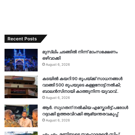
Recent Posts
മുസ്‌ലിം ചടങ്ങിൽ നിന്ന് മാംസഭക്ഷണം
ഒഴിവാക്കി
August 6, 2026
കടയിൽ കയറി 90 രൂപയ്ക്ക് സാധനങ്ങൾ
വാങ്ങി 500 രൂപയുടെ കള്ളനോട്ട് നൽകി;
ബാലൻസിനായി കാത്തുനിന്ന യുവാവ്..
August 6, 2026
ആർ. സു​ഗതന് നൽകിയ എസ്കോർട്ട് പരോൾ
റദ്ദാക്കി ഉത്തരവിറക്കി ആഭ്യന്തരവകുപ്പ്
August 6, 2026
എം.എം. മണിയുടെ സഹോദരന്റെ സിപ്