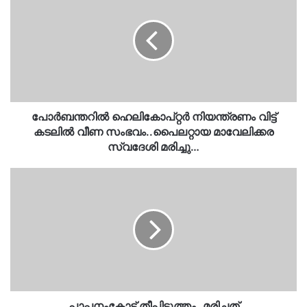
നിയന്ത്രണം
വിട്ട്
കടലിൽ
വീണ
സംഭവം..പൈലറ്റായ
മാവേലിക്കര
സ്വദേശി
മരിച്ചു…
പോർബന്തറിൽ ഹെലികോപ്റ്റർ നിയന്ത്രണം വിട്ട്
കടലിൽ വീണ സംഭവം..പൈലറ്റായ മാവേലിക്കര
സ്വദേശി മരിച്ചു…
പാപ്പനംകോട്
തീപിടുത്തം..മരിച്ചത്
ദമ്പതികൾ..കൊലപാതകം…
പാപ്പനംകോട് തീപിടുത്തം..മരിച്ചത്