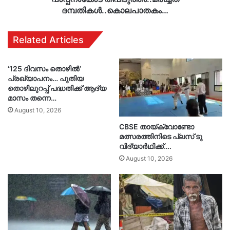
ദമ്പതികൾ..കൊലപാതകം…
Related Articles
‘125 ദിവസം തൊഴിൽ’
പ്രഖ്യാപനം… പുതിയ
തൊഴിലുറപ്പ് പദ്ധതിക്ക് ആദ്യ
മാസം തന്നെ…
August 10, 2026
CBSE തായ്ക്വോണ്ടോ
മത്സരത്തിനിടെ പ്ലസ് ടു
വിദ്യാർഥിക്ക്….
August 10, 2026