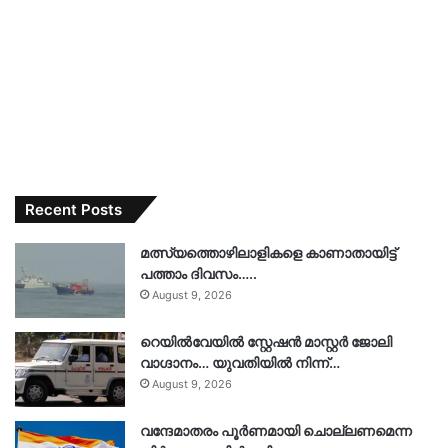
Recent Posts
മത്സ്യത്തൊഴിലാളികളെ കാണാതായിട്ട്
പത്താം ദിവസം…..
August 9, 2026
റെയിൽവേയിൽ സ്റ്റേഷൻ മാസ്റ്റർ ജോലി
വാഗ്ദാനം… യുവതിയിൽ നിന്ന്…
August 9, 2026
വന്ദേമാതരം പൂർണമായി ചൊല്ലണമെന്ന