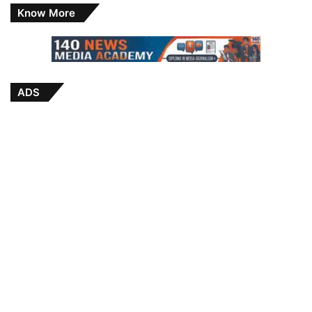
Know More
ADS