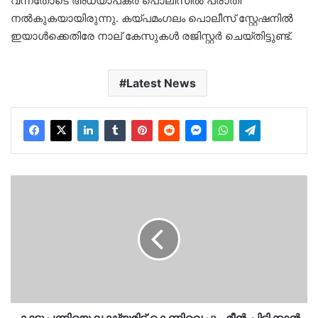
വന്നതോടെ അധ്യാപകര്‍ പൊലീസില്‍ പരാതി
നല്‍കുകയായിരുന്നു. കയ്പമംഗലം പൊലീസ് സ്റ്റേഷനില്‍
ഇയാള്‍ക്കെതിരേ നാല് കേസുകള്‍ രജിസ്റ്റര്‍ ചെയ്തിട്ടുണ്ട്.
Latest News
കാട്ടുപന്നിയെ
ലക്ഷ്യമിട്ട്
കെണിവെച്ചു…
മീൻ
പിടിക്കാൻ
പോയ
സഹോദരൻമാർ
ഷോക്കേറ്റ്
മരിച്ച
സംഭവത്തിൽ