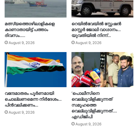
മത്സ്യത്തൊഴിലാളികളെ
റെയിൽവേയിൽ സ്റ്റേഷൻ
കാണാതായിട്ട് പത്താം
മാസ്റ്റർ ജോലി വാഗ്ദാനം…
ദിവസം…..
യുവതിയിൽ നിന്ന്…
August 9, 2026
August 9, 2026
വന്ദേമാതരം പൂർണമായി
‘പൊലീസിനെ
ചൊല്ലണമെന്ന നിർദേശം…
വെല്ലുവിളിക്കുന്നത്
പിൻവലിക്കണം…
സമൂഹത്തെ
വെല്ലുവിളിക്കുന്നത്’….
August 9, 2026
എഡിജിപി
August 9, 2026