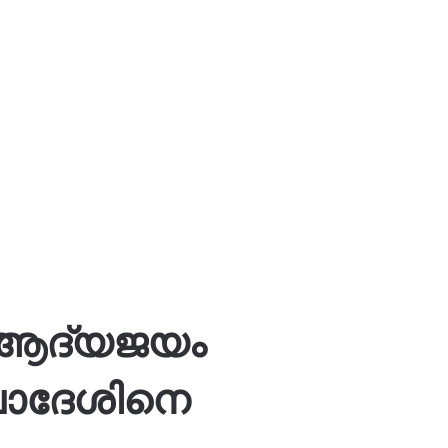
‍ ആദ്യജയം
്ലാദേശിനെ