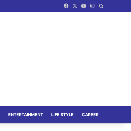
Facebook
X
YouTube
Instagram
Search for
ENTERTAINMENT
LIFE STYLE
CAREER