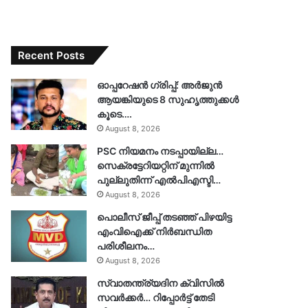
Recent Posts
ഓപ്പറേഷൻ ഗ്രിപ്പ്: അർജുൻ
ആയങ്കിയുടെ 8 സുഹൃത്തുക്കൾ
കൂടെ….
August 8, 2026
PSC നിയമനം നടപ്പായില്ല…
സെക്രട്ടേറിയറ്റിന് മുന്നിൽ
പുല്ലുതിന്ന് എൽപിഎസ്ടി…
August 8, 2026
പൊലീസ് ജീപ്പ് തടഞ്ഞ് പിഴയിട്ട
എംവിഐക്ക് നിർബന്ധിത
പരിശീലനം…
August 8, 2026
സ്വാതന്ത്ര്യദിന ക്വിസിൽ
സവർക്കർ… റിപ്പോർട്ട് തേടി