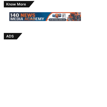
Know More
ADS