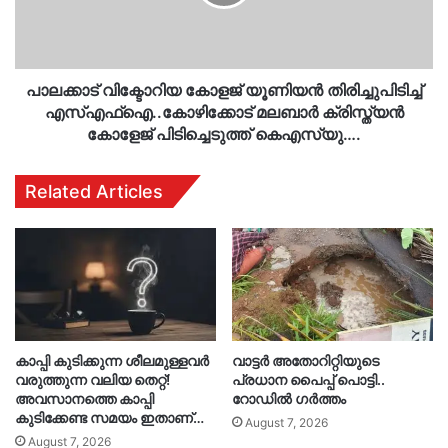
എസ്എഫ്ഐ..കോഴിക്കോട്
മലബാര്‍
ക്രിസ്ത്യന്‍
കോളേജ്
പിടിച്ചെടുത്ത്
പാലക്കാട് വിക്ടോറിയ കോളജ് യൂണിയന്‍ തിരിച്ചുപിടിച്ച്
കെഎസ്‌യു….
എസ്എഫ്ഐ..കോഴിക്കോട് മലബാര്‍ ക്രിസ്ത്യന്‍
കോളേജ് പിടിച്ചെടുത്ത് കെഎസ്‌യു….
Related Articles
കാപ്പി കുടിക്കുന്ന ശീലമുള്ളവർ
വാട്ടർ അതോറിറ്റിയുടെ
വരുത്തുന്ന വലിയ തെറ്റ്!
പ്രധാന പൈപ്പ് പൊട്ടി..
അവസാനത്തെ കാപ്പി
റോഡിൽ ഗർത്തം
കുടിക്കേണ്ട സമയം ഇതാണ്…
August 7, 2026
August 7, 2026