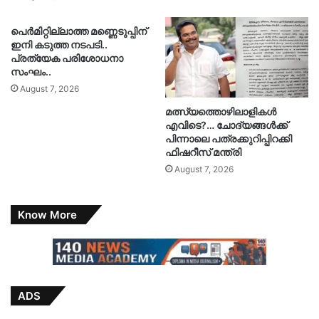
പെർമിറ്റില്ലാത്ത മണ്ണെടുപ്പിന്
ഇനി കടുത്ത നടപടി..
പ്രത്യേക പരിശോധനാ
സംഘം..
August 7, 2026
മത്സ്യത്തൊഴിലാളികൾ
എവിടെ?… ചോദ്യങ്ങൾക്ക്
പിന്നാലെ പത്രക്കുറിപ്പിറക്കി
ഫിഷറീസ് മന്ത്രി
August 7, 2026
Know More
ADS