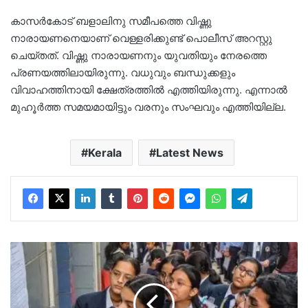
കാസർകോട് ബളാലിനു സമീപത്തെ വിഷ്ണു‌
നാരായണനെയാണ് വെള്ളരിക്കുണ്ട് പൊലീസ് അറസ്റ്റു
ചെയ്ത‌ത്. വിഷ്ണു‌ നാരായണനും യുവതിയും നേരത്തെ
പ്രണയത്തിലായിരുന്നു. വധുവും ബന്ധുക്കളും
വിവാഹത്തിനായി ക്ഷേത്രത്തിൽ എത്തിയിരുന്നു. എന്നാൽ
മുഹൂർത്ത സമയമായിട്ടും വരനും സംഘവും എത്തിയില്ല.
Kerala
Latest News
എസ്എസ്എൽസി
ഫല
പ്രഖ്യാപനം
ഇന്ന്,