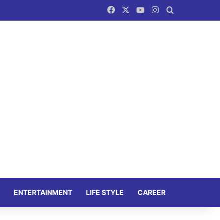
Facebook
X
YouTube
Instagram
Search for
ENTERTAINMENT
LIFE STYLE
CAREER