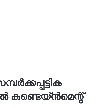
പർക്കപ്പട്ടിക
ൽ കണ്ടെയ്ൻമെന്റ്