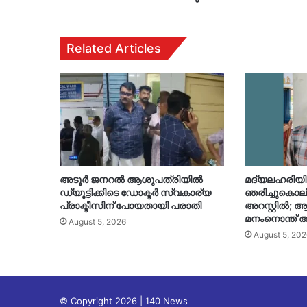
Related Articles
അടൂർ ജനറൽ ആശുപത്രിയിൽ
മദ്യലഹരിയി
ഡ്യൂട്ടിക്കിടെ ഡോക്ടർ സ്വകാര്യ
ഞരിച്ചുകൊല്
പ്രാക്ടീസിന് പോയതായി പരാതി
അറസ്റ്റിൽ;
മനംനൊന്ത് അ
August 5, 2026
August 5, 202
© Copyright 2026 | 140 News