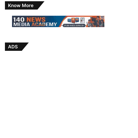
Know More
ADS