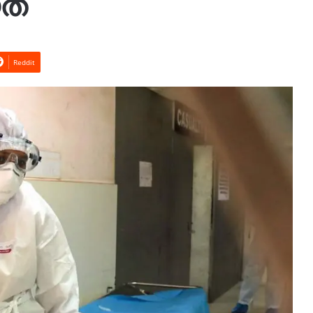
യത
Reddit