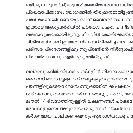
ലഭിക്കുന്ന മുറയ്ക്ക്, ആവശ്യമെങ്കിൽ രോഗബാധി
പ്രഖ്യാപിക്കാനും യോഗത്തിൽ തീരുമാനമായിട്ടുണ
പരിശോധനയിലാണ് യുവാവിന് വൈറസ് ബാധ സ്ഥിരീ
ഇയാളെ ആശുപത്രിയിൽ പ്രവേശിപ്പിച്ചത്. പിന്
വഷളാവുകയുമായിരുന്നു. നിലവിൽ കോഴിക്കോട്
ചികിത്സയിലാണ് ഇയാൾ. നിപ സ്ഥിരീകരിച്ച പശ്
പരിസര പ്രദേശങ്ങളിലും സൂപ്രണ്ടിന്റെ നിർദ്ദേ
നിയന്ത്രണങ്ങളും ഏർപ്പെടുത്തിയിട്ടുണ്ട്.
വവ്വാലുകളിൽ നിന്നോ പന്നികളിൽ നിന്നോ പകര
വൈറസ് ബാധയുള്ള വവ്വാലുകളുടെ ഉമിനീരോ മൂത
പഴങ്ങളിലൂടെയോ രോഗം മനുഷ്യരിലേക്ക് പകരാം
ശരീരവേദന, തലവേദന, ശ്വാസതടസ്സം, ഛർദ്ദി, ബോ
മുതൽ 14 ദിവസത്തിനുള്ളിൽ ലക്ഷണങ്ങൾ പ്രകടമാക
രോഗികളുമായി അടുത്തിടപഴകുന്നവർ വ്യക്തിഗത സുര
കർശനമായി പാലിക്കണമെന്നും ആരോഗ്യവകുപ്പ് നിർദ