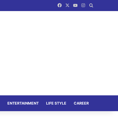
Facebook
X
YouTube
Instagram
Search for
ENTERTAINMENT
LIFE STYLE
CAREER