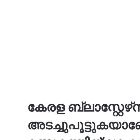
കേരള ബ്ലാസ്റ്റേഴ്‌
അടച്ചുപൂട്ടുകയാ