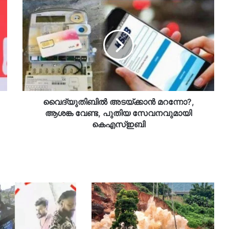
വൈദ്യുതിബില്‍
അടയ്ക്കാന്‍
മറന്നോ?,
ആശങ്ക
വേണ്ട,
പുതിയ
സേവനവുമായി
കെഎസ്ഇബി
വൈദ്യുതിബില്‍ അടയ്ക്കാന്‍ മറന്നോ?,
ആശങ്ക വേണ്ട, പുതിയ സേവനവുമായി
കെഎസ്ഇബി