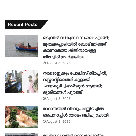
Recent Posts
ഒടുവിൽ സ്‌കൂബാ സംഘം എത്തി;
മുതലപ്പൊഴിയിൽ ബോട്ട് മറിഞ്ഞ്
കാണാതായ ഷിജിനായുള്ള
തിരച്ചിൽ ഊർജ്ജിതം
August 8, 2026
നാടൊട്ടുക്കും പോലീസ് തിരച്ചിൽ,
റസ്റ്ററന്റിലെത്തി കൂളായി
ചായകുടിച്ച് അർജുൻ ആയങ്കി;
ദൃശ്യങ്ങൾ പുറത്ത്
August 8, 2026
മാറാടിയിൽ വീണ്ടും മണ്ണിടിച്ചിൽ;
പൈനാപ്പിൾ തോട്ടം ഒലിച്ചു പോയി
August 8, 2026
മലങ്കര ഡാമിൽ രാസമാലിന്യം