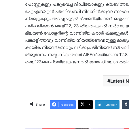
പോസ്റ്റുകളും പങ്കുവെച്ച വിഡിയോകളും ക്ലബ് അടച
ഐഎസ്എൽ പ്രതിസന്ധി നിലനിൽക്കുന്ന സാഹചര്യത്ത
ക്ലബ്ബുകളും അടച്ചുപൂട്ടൽ ഭീഷണിയിലാണ്. ഐഎ
പരിഹരിക്കാൻ മെയ് 22, 23 തീയതികളിൽ നിർണായ
മില്യൺ ഡോളറിന്റെ വാണിജ്യ കരാർ ക്ലബ്ബുകൾ എത
പങ്കാളിത്തവും വാണിജ്യ നിയന്ത്രണവുമുള്ള മാത
കായിക നിയന്ത്രണവും ലഭിക്കും. ജീനിയസ് സ്പോർട
തീരുമാനം. നഷ്ടം നികത്താൻ AIFFന് ലഭിക്കേണ്ട 12
മെയ് 23ലെ പ്രത്യേക ജനറൽ ബോഡി യോഗത്തിൽ അ
Latest 
Share
Facebook
X
LinkedIn