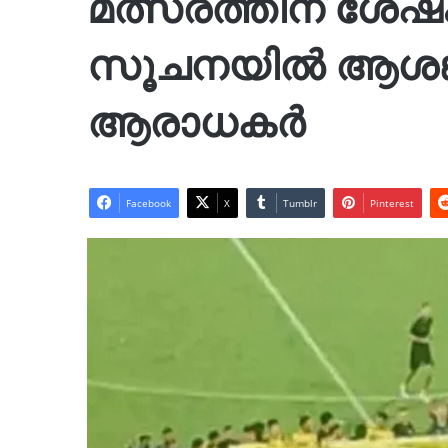
മത്സരത്തിന് ശേ
സൂചനയിൽ ആശങ്
ആരാധകർ
Facebook
X
Tumblr
Pinterest