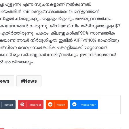
്ചുപൂട്ടുന്നു എന്ന സൂചനകളാണ് നൽകുന്നത്.
ിൽ ബ്ലാസ്റ്റേഴ്‌സ് മാത്രമല്ല മറ്റ് ഇന്ത്യൻ
സ്എൽ ക്ലബ്ബുകളും ഐഎഫ്എഫും തമ്മിലുള്ള തർക്കം
ക യോഗങ്ങൾ ചേരുന്നു. ജീനിയസ് സ്പോർട്സുമായുള്ള $7
ിർത്തിരുന്നു. പകരം, ക്ലബ്ബുകൾക്ക് 90% സാമ്പത്തിക
ൃകയാണ് അവർ നിർദ്ദേശിച്ചത്. ഇതിൽ AIFFന് 10% ഓഹരിയും
്സിനെ വെറും സാങ്കേതിക പങ്കാളിയാക്കി മാറ്റാനാണ്
.8 കോടി രൂപ ക്ലബ്ബുകൾ നേരിട്ട് നൽകും. ഈ നിർദ്ദേശങ്ങൾ
ന്തിമമാക്കും.
News
News
Tumblr
Pinterest
Reddit
Messenger