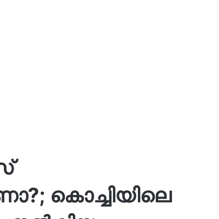
സ്
ണോ?; കൊച്ചിയിലെ