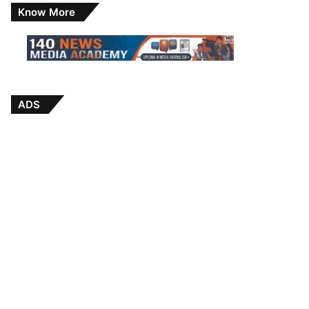
Know More
ADS