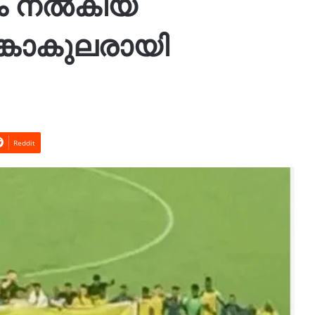
ഷം നൽകിയ
കാകുലരായി
Reddit