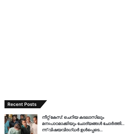
Recent Posts
നീറ്റ് കേസ്: ചെറിയ കടലാസിലും
മനഃപാഠമാക്കിയും ചോദ്യങ്ങൾ ചോർത്തി…
ന്ന് വിഷയവിദഗ്ധർ ഉൾപ്പെടെ…