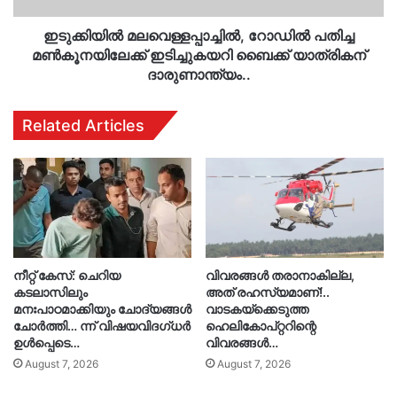
ദാരുണാന്ത്യം..
ഇടുക്കിയിൽ മലവെള്ളപ്പാച്ചിൽ, റോഡിൽ പതിച്ച
മണ്‍കൂനയിലേക്ക് ഇടിച്ചുകയറി ബൈക്ക് യാത്രികന്
ദാരുണാന്ത്യം..
Related Articles
നീറ്റ് കേസ്: ചെറിയ
വിവരങ്ങൾ തരാനാകില്ല,
കടലാസിലും
അത് രഹസ്യമാണ്!..
മനഃപാഠമാക്കിയും ചോദ്യങ്ങൾ
വാടകയ്‌ക്കെടുത്ത
ചോർത്തി… ന്ന് വിഷയവിദഗ്ധർ
ഹെലികോപ്റ്ററിന്റെ
ഉൾപ്പെടെ…
വിവരങ്ങൾ…
August 7, 2026
August 7, 2026