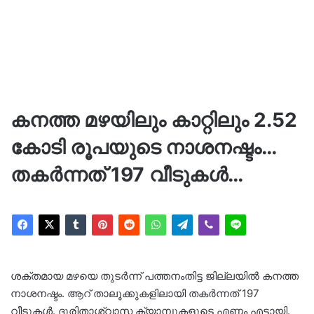
കനത്ത മഴയിലും കാറ്റിലും 2.52
കോടി രൂപയുടെ നാശനഷ്ടം…
തകർന്നത് 197 വീടുകൾ…
ശക്തമായ മഴയെ തുടർന്ന് പത്തനംതിട്ട ജില്ലയിൽ കനത്ത
നാശനഷ്ടം. ആറ് താലൂക്കുകളിലായി തകർന്നത് 197
വീടുകൾ. ദുരിതാശ്വാസ ക്യാമ്പുകളുടെ എണ്ണം എട്ടായി.