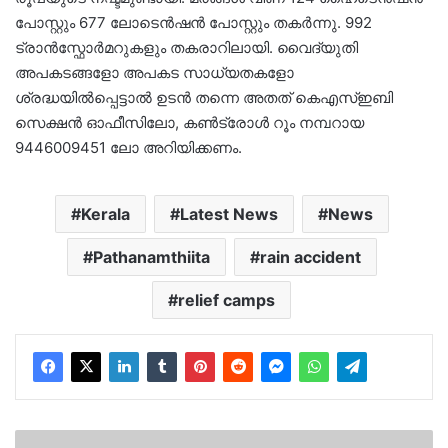
പോസ്റ്റും 677 ലോടെൻഷൻ പോസ്റ്റും തകർന്നു. 992
ട്രാൻസ്ഫോർമറുകളും തകരാറിലായി. വൈദ്യുതി
അപകടങ്ങളോ അപകട സാധ്യതകളോ
ശ്രദ്ധയിൽപ്പെട്ടാൽ ഉടൻ തന്നെ അതത് കെഎസ്ഇബി
സെക്ഷൻ ഓഫീസിലോ, കൺട്രോൾ റൂം നമ്പറായ
9446009451 ലോ അറിയിക്കണം.
Kerala
Latest News
News
Pathanamthiita
rain accident
relief camps
കൊവിഡ്-19