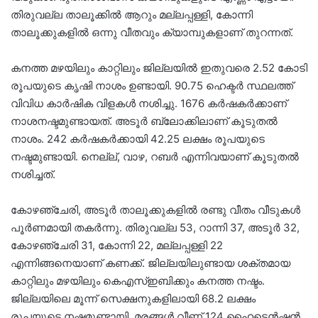
തിരുവല്ല താലൂക്കിൽ ആറും മല്ലപ്പള്ളി, കോന്നി
താലൂക്കുകളിൽ ഒന്നു വീതവും ക്യാമ്പുകളാണ് തുറന്നത്.
കനത്ത മഴയിലും കാറ്റിലും ജില്ലയിൽ ഇതുവരെ 2.52 കോടി
രൂപയുടെ കൃഷി നാശം ഉണ്ടായി. 90.75 ഹെക്ടർ സ്ഥലത്ത്
വിവിധ കാർഷിക വിളകൾ നശിച്ചു. 1676 കർഷകർക്കാണ്
നാശനഷ്ടമുണ്ടായത്. അടൂർ ബ്ലോക്കിലാണ് കൂടുതൽ
നാശം. 242 കർഷകർക്കായി 42.25 ലക്ഷം രൂപയുടെ
നഷ്ടമുണ്ടായി. നെല്ല്, വാഴ, റബർ എന്നിവയാണ് കൂടുതൽ
നശിച്ചത്.
കോഴഞ്ചേരി, അടൂർ താലൂക്കുകളിൽ രണ്ടു വീതം വീടുകൾ
പൂർണമായി തകർന്നു. തിരുവല്ല 53, റാന്നി 37, അടൂർ 32,
കോഴഞ്ചേരി 31, കോന്നി 22, മല്ലപ്പള്ളി 22
എന്നിങ്ങനെയാണ് കണക്ക്. ജില്ലയിലുണ്ടായ ശക്തമായ
കാറ്റിലും മഴയിലും കെഎസ്ഇബിക്കും കനത്ത നഷ്ടം.
ജില്ലയിലെ മൂന്ന് സെക്ഷനുകളിലായി 68.2 ലക്ഷം
രൂപയുടെ നഷ്ടമുണ്ടായി. മരങ്ങൾ വീണ് 124 ഹൈടെൻഷൻ